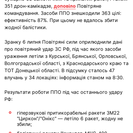
351 дрон-камікадзе,
доповіло
Повітряне
командування. Засоби ППО знешкодили 363 цілі:
ефективність 87%. При цьому не вдалось збити
жодної балістики.
Зранку 6 липня Повітряні сили оприлюднили дані
про повітряний удар ЗС РФ, під час якого засоби
ураження летіли з Курської, Брянської, Орловської,
Волгоградської області, з Краснодарського краю та
ТОТ Донецької області. В підсумку сталось 47
влучань у 34 локаціях: інформація станом на 8:30.
Результати роботи ППО під час останнього удару
РФ:
гіперзвукові притикорабельні ракети 3М22
"Циркон"/"Онікс" — летіло 6 ракет, жодну не
збили;