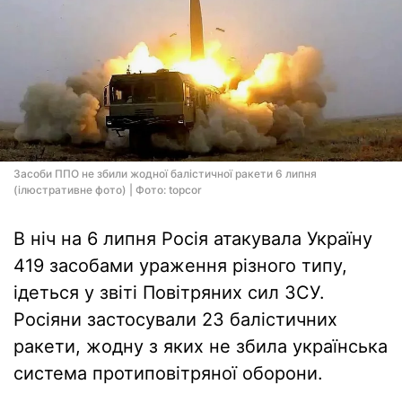
Засоби ППО не збили жодної балістичної ракети 6 липня
(ілюстративне фото) | Фото: topcor
В ніч на 6 липня Росія атакувала Україну
419 засобами ураження різного типу,
ідеться у звіті Повітряних сил ЗСУ.
Росіяни застосували 23 балістичних
ракети, жодну з яких не збила українська
система протиповітряної оборони.