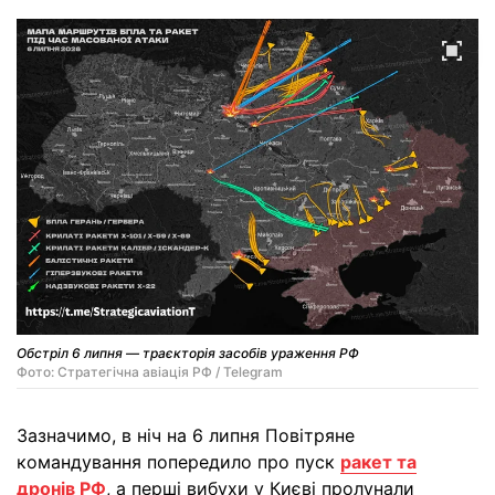
Обстріл 6 липня — траєкторія засобів ураження РФ
Фото: Стратегічна авіація РФ / Telegram
Зазначимо, в ніч на 6 липня Повітряне
командування попередило про пуск
ракет та
дронів РФ
, а перші вибухи у Києві пролунали