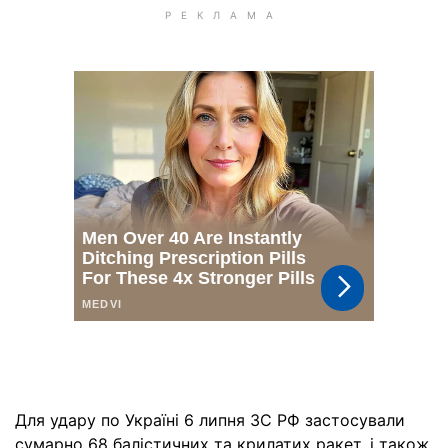
Для удару по Україні 6 липня ЗС РФ застосували
сумарно 68 балістичних та крилатих ракет, і також