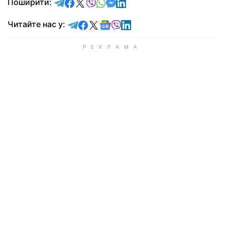
відправити у Telegram
поділитись у Facebook
поділитись у X
відправити у Viber
відправити у Whatsapp
відправити у Messenger
відправити у LinkedIn
Поширити:
Читайте у Telegram
Читайте у Facebook
Читайте у X
Читайте у Google news
Читайте у Viber
Читайте у LinkedIn
Читайте нас у: