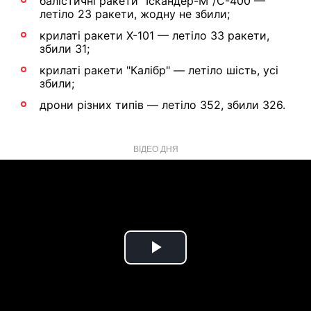
балістичні ракети "Іскандер-М"/С-400 —
летіло 23 ракети, жодну не збили;
крилаті ракети Х-101 — летіло 33 ракети,
збили 31;
крилаті ракети "Калібр" — летіло шість, усі
збили;
дрони різних типів — летіло 352, збили 326.
ВІДЕО ДНЯ
Play
Video