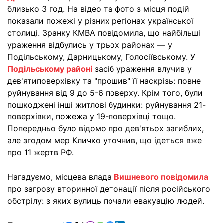
близько 3 год. На відео та фото з місця подій
показали пожежі у різних регіонах української
столиці. Зранку КМВА повідомила, що найбільші
ураження відбулись у трьох районах — у
Подільському, Дарницькому, Голосіївському. У
Подільському районі
засіб ураження влучив у
дев'ятиповерхівку та "прошив" її наскрізь: повне
руйнування від 9 до 5-6 поверху. Крім того, були
пошкоджені інші житлові будинки: руйнування 21-
поверхівки, пожежа у 19-поверхівці тощо.
Попередньо було відомо про дев'ятьох загиблих,
але згодом мер Кличко уточнив, що ідеться вже
про 11 жертв РФ.
Нагадуємо, місцева влада
Вишневого повідомила
про загрозу вторинної детонації після російського
обстрілу: з яких вулиць почали евакуацію людей.