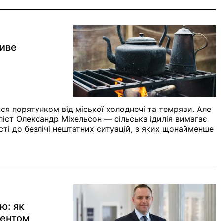
живе
ся порятунком від міської холоднечі та темряви. Але
ліст Олександр Міхельсон — сільська ідилія вимагає
сті до безлічі нештатних ситуацій, з яких щонайменше
ю: як
дентом