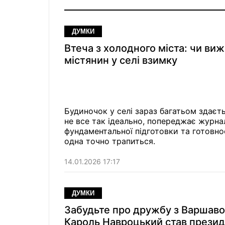
ДУМКИ
Втеча з холодного міста: чи ви
містянин у селі взимку
Будиночок у селі зараз багатьом здаєть
не все так ідеально, попереджає журна
фундаментальної підготовки та готовно
одна точно трапиться.
14.01.2026 17:17
ДУМКИ
Забудьте про дружбу з Варшаво
Кароль Навроцький став прези