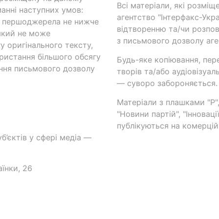
Всі матеріали, які розміщ
анні наступних умов:
агентство "Інтерфакс-Укр
и першоджерела не нижче
відтворенню та/чи розпов
який не може
з письмового дозволу аге
у оригінального тексту,
ористання більшого обсягу
Будь-яке копіювання, пер
ння письмового дозволу
творів та/або аудіовізуал
— суворо забороняється.
Матеріали з плашками "Р",
"Новини партій", "Інноваці
публікуються на комерційн
б’єктів у сфері медіа —
аїнки, 26