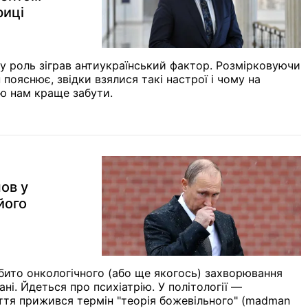
риці
у роль зіграв антиукраїнський фактор. Розмірковуючи
пояснює, звідки взялися такі настрої і чому на
ю нам краще забути.
шов у
його
ібито онкологічного (або ще якогось) захворювання
ні. Йдеться про психіатрію. У політології —
іття прижився термін "теорія божевільного" (madman