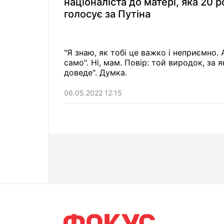
націоналіста до матері, яка 20 р
голосує за Путіна
"Я знаю, як тобі це важко і неприємно.
само". Ні, мам. Повір: той виродок, за 
доведе". Думка.
06.05.2022 12:15