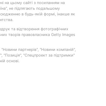
ені на цьому сайті з посиланням на
аїна", не підлягають подальшому
сюдженню в будь-якій формі, інакше як
нтства.
едрук та відтворення фотографічних
ьних творів правовласника Getty Images
 "Новини партнерів", "Новини компаній",
ї", "Позиція", "Спецпроект за підтримки"
ій основі.