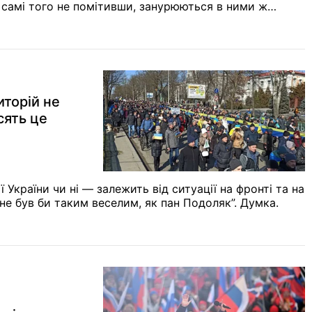
, самі того не помітивши, занурюються в ними ж
иторій не
сять це
ї України чи ні — залежить від ситуації на фронті та на
 не був би таким веселим, як
пан Подоляк
”. Думка.