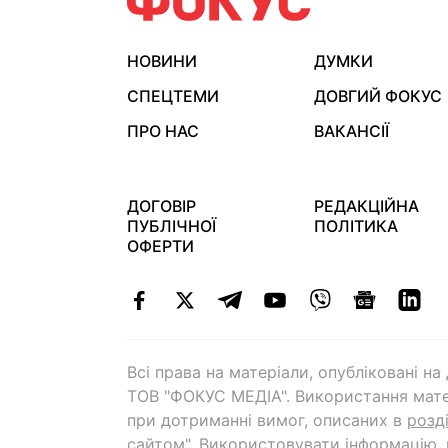
НОВИНИ
ДУМКИ
СПЕЦТЕМИ
ДОВГИЙ ФОКУС
ПРО НАС
ВАКАНСІЇ
ДОГОВІР
РЕДАКЦІЙНА
ПУБЛІЧНОЇ
ПОЛІТИКА
ОФЕРТИ
Всі права на матеріали, опубліковані н
ТОВ "ФОКУС МЕДІА". Використання мате
при дотриманні вимог, описаних в
розд
сайтом"
. Використовувати інформацію,