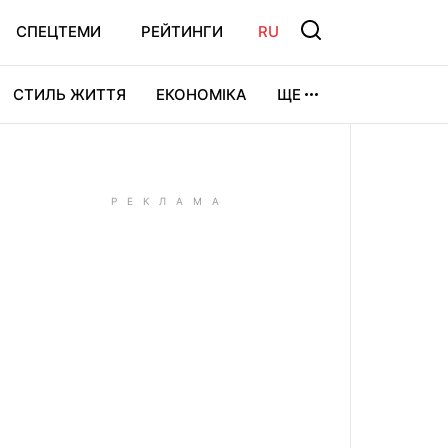
СПЕЦТЕМИ
РЕЙТИНГИ
RU
СТИЛЬ ЖИТТЯ
ЕКОНОМІКА
ЩЕ
ЛЬТУРА
ВІДЕОІГРИ
СПОРТ