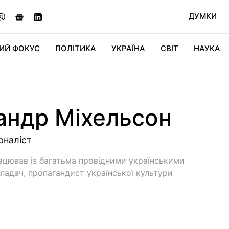
ДУМКИ
ИЙ ФОКУС
ПОЛІТИКА
УКРАЇНА
СВІТ
НАУКА
ДІДЖИТАЛ
АВТО
СВІТФАН
КУ
андр Міхельсон
рналіст
рацював із багатьма провідними українськими
ладач, пропагандист української культури