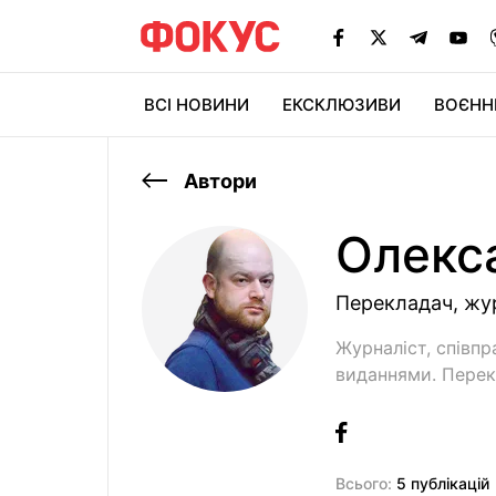
ВСІ НОВИНИ
ЕКСКЛЮЗИВИ
ВОЄНН
Автори
Олекс
Перекладач, жу
Журналіст, співп
виданнями. Перек
Всього:
5 публікацій