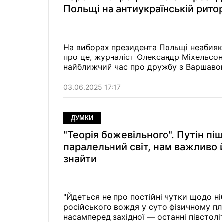
Польщі на антиукраїнській рито
На виборах президента Польщі неабияк
про це, журналіст Олександр Міхельсон 
найближчий час про дружбу з Варшаво
03.06.2025 17:17
ДУМКИ
"Теорія божевільного". Путін пі
паралельний світ, нам важливо 
знайти
"Йдеться не про постійні чутки щодо н
російського вождя у суто фізичному пла
насамперед західної — останні півстол