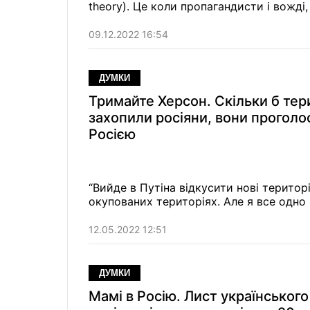
theory). Це коли пропагандисти і вожді
створені паралельні світи". Думка.
09.12.2022 16:54
ДУМКИ
Тримайте Херсон. Скільки б тер
захопили росіяни, вони проголо
Росією
“Вийде в Путіна відкусити нові територі
окупованих територіях. Але я все одно
12.05.2022 12:51
ДУМКИ
Мамі в Росію. Лист українського