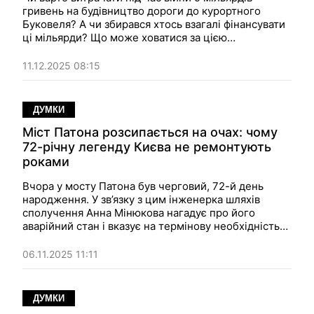
гривень на будівництво дороги до курортного
Буковеля? А чи збирався хтось взагалі фінансувати
ці мільярди? Що може ховатися за цією
скандальною історією? Інженер шляхів сполучення
Анна Мінюкова розбирається в ситуації…
11.12.2025 08:15
ДУМКИ
Міст Патона розсипається на очах: чому
72-річну легенду Києва не ремонтують
роками
Вчора у мосту Патона був черговий, 72-й день
народження. У зв’язку з цим інженерка шляхів
сполучення Анна Мінюкова нагадує про його
аварійний стан і вказує на термінову необхідність
реконструкції — втім, здійснити її набагато
складніше, ніж позначити численні проблеми…
06.11.2025 11:11
ДУМКИ