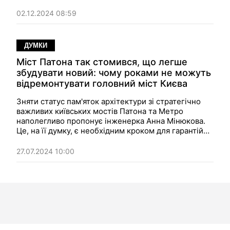
поки що не дуже.
02.12.2024 08:59
ДУМКИ
Міст Патона так стомився, що легше
збудувати новий: чому роками не можуть
відремонтувати головний міст Києва
Зняти статус пам'яток архітектури зі стратегічно
важливих київських мостів Патона та Метро
наполегливо пропонує інженерка Анна Мінюкова.
Це, на її думку, є необхідним кроком для гарантій
їхньої безпеки, надійності й ефективності в
сучасних умовах.
27.07.2024 10:00