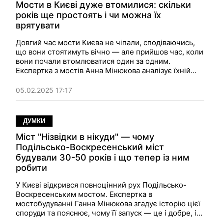
Мости в Києві дуже втомилися: скільки
років ще простоять і чи можна їх
врятувати
Довгий час мости Києва не чіпали, сподіваючись,
що вони стоятимуть вічно — але прийшов час, коли
вони почали втомлюватися один за одним.
Експертка з мостів Анна Мінюкова аналізує їхній
стан, відповідаючи на запитання: скільки потрібно
часу, щоб привести їх у норму?
05.02.2025 17:17
ДУМКИ
Міст "Нізвідки в нікуди" — чому
Подільсько-Воскресенський міст
будували 30-50 років і що тепер із ним
робити
У Києві відкрився повноцінний рух Подільсько-
Воскресенським мостом. Експертка в
мостобудуванні Ганна Мінюкова згадує історію цієї
споруди та пояснює, чому її запуск — це і добре, і