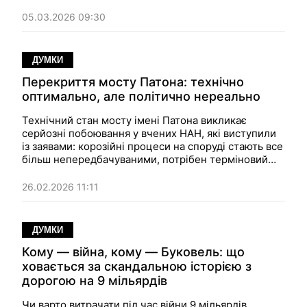
цього, який обома руками — за бетон. Сьогодні
йому опонує інженерка шляхів сполучення Анна
05.03.2026 09:30
Мінюкова, яка доводить, що асфальтобетон більш
виправданий як мінімум в умовах міст...
ДУМКИ
Перекриття мосту Патона: технічно
оптимально, але політично нереально
Технічний стан мосту імені Патона викликає
серйозні побоювання у вчених НАН, які виступили
із заявами: корозійні процеси на споруді стають все
більш непередбачуваними, потрібен терміновий
ремонт. Експертка Анна Мінюкова відповідає на
питання, яке хвилює всіх киян: чи перекриватимуть
26.02.2026 11:11
міст Патона на час ремонту?
ДУМКИ
Кому — війна, кому — Буковель: що
ховається за скандальною історією з
дорогою на 9 мільярдів
Чи варто витрачати під час війни 9 мільярдів