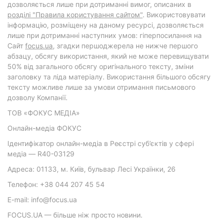
дозволяється лише при дотриманні вимог, описаних в
розділі "Правила користування сайтом"
. Використовувати
інформацію, розміщену на даному ресурсі, дозволяється
лише при дотриманні наступних умов: гіперпосилання на
Cайт
focus.ua
, згадки першоджерела не нижче першого
абзацу, обсягу використання, який не може перевищувати
50% від загального обсягу оригінального тексту, зміни
заголовку та ліда матеріалу. Використання більшого обсягу
тексту можливе лише за умови отримання письмового
дозволу Компанії.
ТОВ «ФОКУС МЕДІА»
Онлайн-медіа ФОКУС
Ідентифікатор онлайн-медіа в Реєстрі суб’єктів у сфері
медіа — R40-03129
Адреса: 01133, м. Київ, бульвар Лесі Українки, 26
Телефон: +38 044 207 45 54
E-mail: info@focus.ua
FOCUS.UA — більше ніж просто новини.