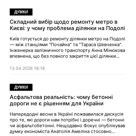
ДУМКИ
Складний вибір щодо ремонту метро в
Києві: у чому проблема ділянки на Подолі
Київ готується до ремонту ділянки метро на Подолі
— між станціями "Почайна" та "Тараса Шевченка".
Інженерка залізничного транспорту Анна Мінюкова
впевнена, що без повного закриття цієї ділянки
хоча б на якийсь час не обійтися — інакше якість
робіт не можна гарантувати. Хоча, звичайно,
13.04.2026 18:18
політично це рішення складне для міської влади…
ДУМКИ
Асфальтова реальність: чому бетонні
дороги не є рішенням для України
Напередодні весни в Україні пожвавилася дискусія
про те, які дороги нам потрібні і доречні — бетонні
чи асфальтобетонні. Нещодавно Фокус опублікував
думку економіста Анатолія Амеліна стосовно