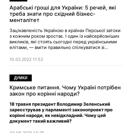
Арабські гроші для України: 5 речей, які
треба знати про східний бізнес-
менталітет
Зацікавленість Україною в країнах Перської затоки
з кожним роком зростає. І один із найсерйозніших
викликів, які стоять сьогодні перед українськими
елітами, — вміти правильно спілкуватися зі
східними країнами.
10.02.2022 11:52
ДУМКИ
Кримське питання. Чому Україні потрібен
закон про корінні народи?
18 травня президент Володимир Зеленський
зареєстрував у парламенті законопроект про
корінні народи, як невідкладний. Чому цей
документ такий важливий?
30.06.2021 13:25