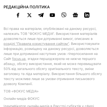
РЕДАКЦІЙНА ПОЛІТИКА
Всі права на матеріали, опубліковані на даному ресурсі,
належать ТОВ "ФОКУС МЕДІА". Використання матеріалів
дозволяється лише при дотриманні вимог, описаних в
розділі "Правила користування сайтом"
. Використовувати
інформацію, розміщену на даному ресурсі, дозволяється
лише при дотриманні наступних умов: гіперпосилання на
Cайт
focus.ua
, згадки першоджерела не нижче першого
абзацу, обсягу використання, який не може перевищувати
50% від загального обсягу оригінального тексту, зміни
заголовку та ліда матеріалу. Використання більшого обсягу
тексту можливе лише за умови отримання письмового
дозволу Компанії.
ТОВ «ФОКУС МЕДІА»
Онлайн-медіа ФОКУС
Ідентифікатор онлайн-медіа в Реєстрі суб’єктів у сфері