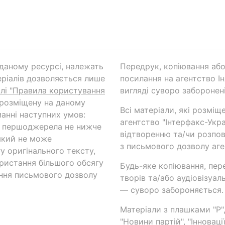
а даному ресурсі, належать
Передрук, копіювання або
ріалів дозволяється лише
посилання на агентство Ін
ілі "Правила користування
вигляді суворо заборонені
 розміщену на даному
Всі матеріали, які розміщ
анні наступних умов:
агентство "Інтерфакс-Укр
и першоджерела не нижче
відтворенню та/чи розпов
який не може
з письмового дозволу аге
у оригінального тексту,
ористання більшого обсягу
Будь-яке копіювання, пер
ння письмового дозволу
творів та/або аудіовізуал
— суворо забороняється.
Матеріали з плашками "Р",
"Новини партій", "Інноваці