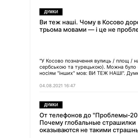
ДУМКИ
Ви теж наші. Чому в Косово дор
трьома мовами — і це не пробл
"У Косово позначення вулиць / площ /
сербською та турецькою). Можна було 
носіям "інших" мов: ВИ ТЕЖ НАШІ". Дум
04.08.2021 16:47
ДУМКИ
От телефонов до "Проблемы-20
Почему глобальные страшилки
оказываются не такими страшн