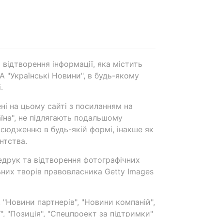
 відтворення інформації, яка містить
А "Українські Новини", в будь-якому
.
ені на цьому сайті з посиланням на
аїна", не підлягають подальшому
сюдженню в будь-якій формі, інакше як
нтства.
едрук та відтворення фотографічних
ьних творів правовласника Getty Images
 "Новини партнерів", "Новини компаній",
ї", "Позиція", "Спецпроект за підтримки"