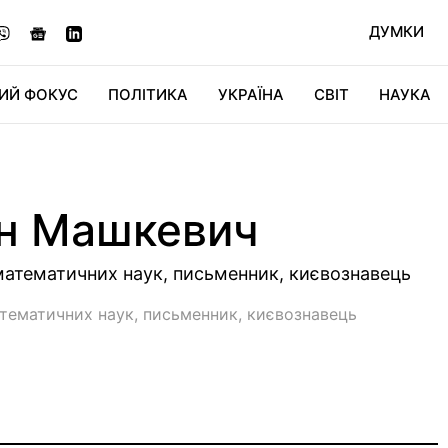
ДУМКИ
ИЙ ФОКУС
ПОЛІТИКА
УКРАЇНА
СВІТ
НАУКА
ДІДЖИТАЛ
АВТО
СВІТФАН
КУ
н Машкевич
математичних наук, письменник, києвознавець
тематичних наук, письменник, києвознавець