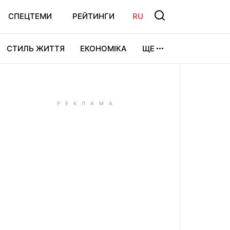
СПЕЦТЕМИ
РЕЙТИНГИ
RU
СТИЛЬ ЖИТТЯ
ЕКОНОМІКА
ЩЕ
ЛЬТУРА
ВІДЕОІГРИ
СПОРТ