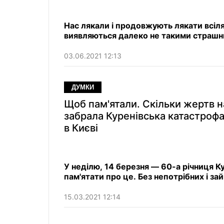
Нас лякали і продовжують лякати всіл
виявляються далеко не такими страшни
03.06.2021 12:13
ДУМКИ
Щоб пам'ятали. Скільки жертв н
забрала Куренівська катастрофа
в Києві
У неділю, 14 березня — 60-а річниця К
пам'ятати про це. Без непотрібних і за
15.03.2021 12:14