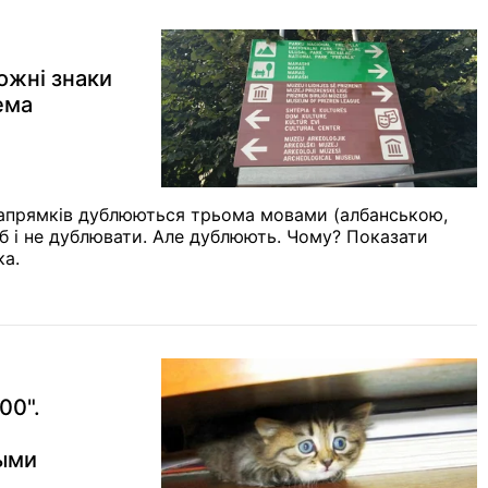
ожні знаки
ема
 напрямків дублюються трьома мовами (албанською,
б і не дублювати. Але дублюють. Чому? Показати
ка.
00".
ыми