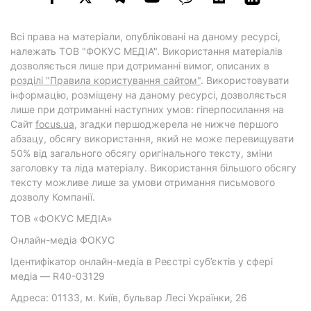
Всі права на матеріали, опубліковані на даному ресурсі,
належать ТОВ "ФОКУС МЕДІА". Використання матеріалів
дозволяється лише при дотриманні вимог, описаних в
розділі "Правила користування сайтом"
. Використовувати
інформацію, розміщену на даному ресурсі, дозволяється
лише при дотриманні наступних умов: гіперпосилання на
Cайт
focus.ua
, згадки першоджерела не нижче першого
абзацу, обсягу використання, який не може перевищувати
50% від загального обсягу оригінального тексту, зміни
заголовку та ліда матеріалу. Використання більшого обсягу
тексту можливе лише за умови отримання письмового
дозволу Компанії.
ТОВ «ФОКУС МЕДІА»
Онлайн-медіа ФОКУС
Ідентифікатор онлайн-медіа в Реєстрі суб’єктів у сфері
медіа — R40-03129
Адреса: 01133, м. Київ, бульвар Лесі Українки, 26