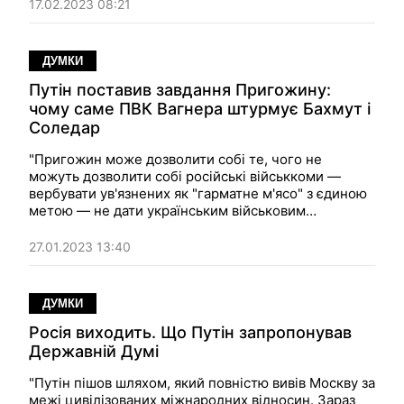
17.02.2023 08:21
ДУМКИ
Путін поставив завдання Пригожину:
чому саме ПВК Вагнера штурмує Бахмут і
Соледар
"Пригожин може дозволити собі те, чого не
можуть дозволити собі російські військкоми —
вербувати ув'язнених як "гарматне м'ясо" з єдиною
метою — не дати українським військовим
розслабитися в ситуації, коли російські генерали
зайняті навчанням нових мобілізованих. Коли
27.01.2023 13:40
говорять про величезні втрати цієї "приватної
компанії" Вагнера, то забувають, що в цих втратах
— весь сенс". Думка.
ДУМКИ
Росія виходить. Що Путін запропонував
Державній Думі
"Путін пішов шляхом, який повністю вивів Москву за
межі цивілізованих міжнародних відносин. Зараз