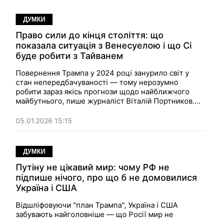
ДУМКИ
Право сили до кінця століття: що
показала ситуація з Венесуелою і що Сі
буде робити з Тайванем
Повернення Трампа у 2024 році занурило світ у
стан непередбачуваності — тому нерозумно
робити зараз якісь прогнози щодо найближчого
майбутнього, пише журналіст Віталій Портников.
Венесуельський кейс показав, як все відбувається у
світі без правил — і так буде тривати ще довго,
05.01.2026 15:15
ймовірно, до кінця століття, припускає Портников.
ДУМКИ
Путіну не цікавий мир: чому РФ не
підпише нічого, про що б не домовилися
Україна і США
Відшліфовуючи "план Трампа", Україна і США
забувають найголовніше — що Росії мир не