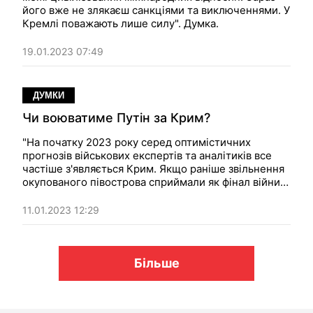
його вже не злякаєш санкціями та виключеннями. У
Кремлі поважають лише силу". Думка.
19.01.2023 07:49
ДУМКИ
Чи воюватиме Путін за Крим?
"На початку 2023 року серед оптимістичних
прогнозів військових експертів та аналітиків все
частіше з'являється Крим. Якщо раніше звільнення
окупованого півострова сприймали як фінал війни,
то після того, як українські війська звільнили
Херсон і можуть просунутися до Мелітополя, існує
11.01.2023 12:29
можливість того, що називають "уразливістю Криму
". Тобто півострів може бути звільнений ще до
того, як завершаться військові дії на Донбасі".
Думка.
Більше