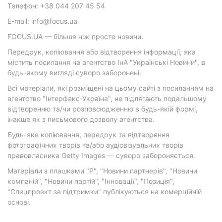
Телефон: +38 044 207 45 54
E-mail: info@focus.ua
FOCUS.UA — більше ніж просто новини.
Передрук, копіювання або відтворення інформації, яка
містить посилання на агентство ІнА "Українські Новини", в
будь-якому вигляді суворо заборонені.
Всі матеріали, які розміщені на цьому сайті з посиланням на
агентство "Інтерфакс-Україна", не підлягають подальшому
відтворенню та/чи розповсюдженню в будь-якій формі,
інакше як з письмового дозволу агентства.
Будь-яке копіювання, передрук та відтворення
фотографічних творів та/або аудіовізуальних творів
правовласника Getty Images — суворо забороняється.
Матеріали з плашками "Р", "Новини партнерів", "Новини
компаній", "Новини партій", "Інновації", "Позиція",
"Спецпроект за підтримки" публікуються на комерційній
основі.