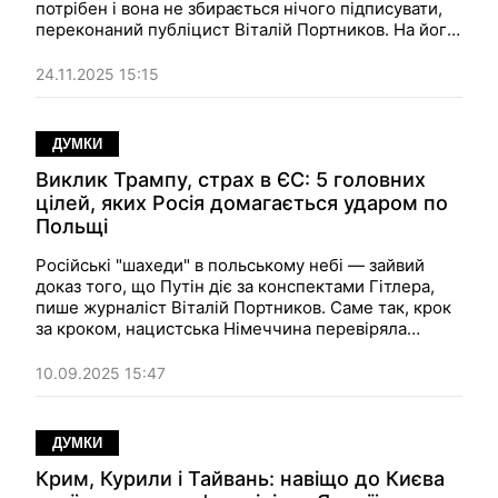
потрібен і вона не збирається нічого підписувати,
переконаний публіцист Віталій Портников. На його
думку, коли Путін вирішить, що момент для миру
настав, йому не знадобиться ніякий Трамп.
24.11.2025 15:15
ДУМКИ
Виклик Трампу, страх в ЄС: 5 головних
цілей, яких Росія домагається ударом по
Польщі
Російські "шахеди" в польському небі — зайвий
доказ того, що Путін діє за конспектами Гітлера,
пише журналіст Віталій Портников. Саме так, крок
за кроком, нацистська Німеччина перевіряла
готовність світу реагувати — і кожен раз Захід
переконував себе, що "це ще не війна", що "це ще
10.09.2025 15:47
можна пережити".
ДУМКИ
Крим, Курили і Тайвань: навіщо до Києва