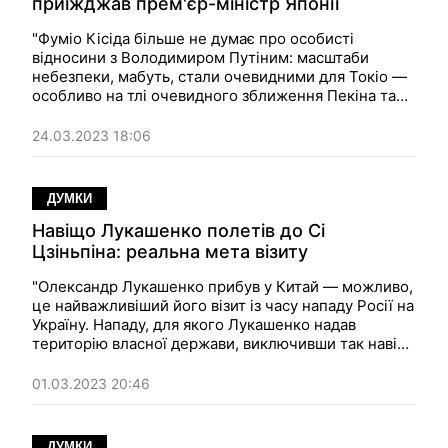
приїжджав прем'єр-міністр Японії
"Фуміо Кісіда більше не думає про особисті
відносини з Володимиром Путіним: масштаби
небезпеки, мабуть, стали очевидними для Токіо —
особливо на тлі очевидного зближення Пекіна та
Москви". Думка.
24.03.2023 18:06
ДУМКИ
Навіщо Лукашенко полетів до Сі
Цзіньпіна: реальна мета візиту
"Олександр Лукашенко прибув у Китай — можливо,
це найважливіший його візит із часу нападу Росії на
Україну. Нападу, для якого Лукашенко надав
територію власної держави, виключивши так навіть
теоретичну можливість маневрування між Росією
та Заходом". Думка.
01.03.2023 20:46
ДУМКИ