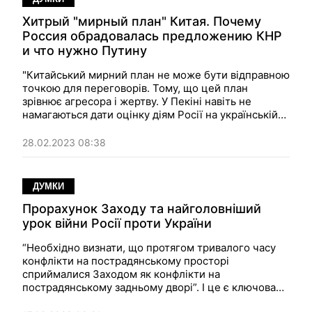
Хитрый "мирный план" Китая. Почему
Россия обрадовалась предложению КНР
и что нужно Путину
"Китайський мирний план не може бути відправною
точкою для переговорів. Тому, що цей план
зрівнює агресора і жертву. У Пекіні навіть не
намагаються дати оцінку діям Росії на українській
території та пояснити, як переговорний процес
може призвести до припинення війни та
28.02.2023 08:38
відновлення територіальної цілісності України".
Думка.
ДУМКИ
Прорахунок Заходу та найголовніший
урок війни Росії проти України
“Необхідно визнати, що протягом тривалого часу
конфлікти на пострадянському просторі
сприймалися Заходом як конфлікти на
пострадянському задньому дворі”. І це є ключова
помилка”. Думка.