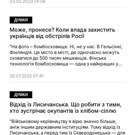
кар'єру, то це не про "брудну білизну". Це про те,
03.02.2023 14:58
що у них в умах і що вони творять на своїх посадах".
Думка.
ДУМКИ
Може, пронесе? Коли влада захистить
українців від обстрілів Росії
"На фото – бомбосховище. Ні, не у нас. В Гельсінкі,
Фінляндія. Це місто в місті, де одночасно можуть
сховатися до 500 тисяч мешканців. Фінська
технологія бомбосховища — одна з найкращих у
світі. Деякі приміщення здатні витримати не тільки
сильні бомбардування, а і ядерні та хімічні атаки. В
20.07.2022 07:41
Одесі ж замість сховищ знову ремонтують дороги".
Думка.
ДУМКИ
Відхід із Лисичанська. Що робити з тими,
хто зустрічає окупантів із хлібом-сіллю
"Військовому керівництву я вірю значно більше,
аніж іншим державним інституціям. Тому відхід із
Лисичанська, а перед тим із Сєвєродонецька — для