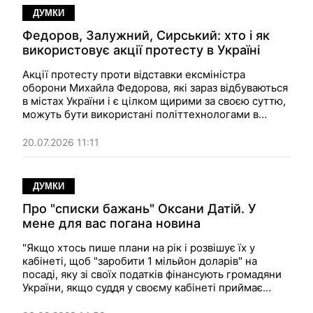
ДУМКИ
Федоров, Залужний, Сирський: хто і як
використовує акції протесту в Україні
Акції протесту проти відставки ексміністра
оборони Михайла Федорова, які зараз відбуваються
в містах України і є цілком щирими за своєю суттю,
можуть бути використані політтехнологами в
чиїхось корисливих цілях. На таку небезпеку вказує
журналістка Зоя Казанжі — і закликає до спокою та
20.07.2026 11:11
критичного мислення всіх, хто зараз висловлює
свою думку.
ДУМКИ
Про "списки бажань" Оксани Датій. У
мене для вас погана новина
"Якщо хтось пише плани на рік і розвішує їх у
кабінеті, щоб "заробити 1 мільйон доларів" на
посаді, яку зі своїх податків фінансують громадяни
України, якщо суддя у своєму кабінеті приймає
"ворожок і магів", щоб ті "наворожили" хорошу