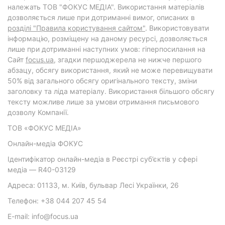
належать ТОВ "ФОКУС МЕДІА". Використання матеріалів
дозволяється лише при дотриманні вимог, описаних в
розділі "Правила користування сайтом"
. Використовувати
інформацію, розміщену на даному ресурсі, дозволяється
лише при дотриманні наступних умов: гіперпосилання на
Cайт
focus.ua
, згадки першоджерела не нижче першого
абзацу, обсягу використання, який не може перевищувати
50% від загального обсягу оригінального тексту, зміни
заголовку та ліда матеріалу. Використання більшого обсягу
тексту можливе лише за умови отримання письмового
дозволу Компанії.
ТОВ «ФОКУС МЕДІА»
Онлайн-медіа ФОКУС
Ідентифікатор онлайн-медіа в Реєстрі суб’єктів у сфері
медіа — R40-03129
Адреса: 01133, м. Київ, бульвар Лесі Українки, 26
Телефон: +38 044 207 45 54
E-mail: info@focus.ua