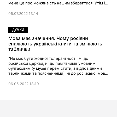
мене це про можливість нашим зберегтися. Утім і в
Лисичанську, і в Сєвєродонецьку, як і у Львові, є ті,
хто дійсно чекає на "руський мір". Думка.
05.07.2022 13:14
ДУМКИ
Мова має значення. Чому росіяни
спалюють українські книги та змінюють
таблички
"Не має бути жодної толерантності. Ні до
російської церкви, ні до пам'ятників умовним
булгаковим (у музеї перемістити, з відповідними
табличками та поясненнями), ні до російської мови
в освітніх, культурних, державних установах".
Думка.
06.05.2022 18:19