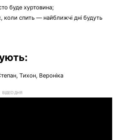
то буде хуртовина;
, коли спить — найближчі дні будуть
кують:
тепан, Тихон, Вероніка
ВІДЕО ДНЯ