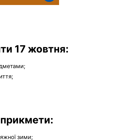
ти 17 жовтня:
едметами;
иття;
а прикмети:
яжної зими;