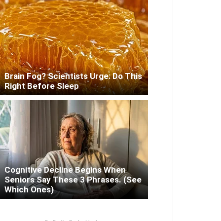
Brain Fog? Scientists Urge: Do This
Right Before Sleep
Cognitive Decline Begins When
Seniors Say These 3 Phrases. (See
Which Ones)