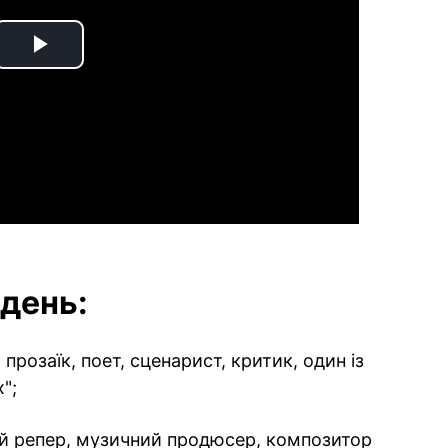
Play
Video
день:
 прозаїк, поет, сценарист, критик, один із
";
ий репер, музичний продюсер, композитор