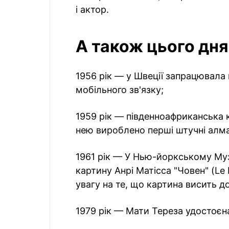
і актор.
А також цього дня
1956 рік — у Швеції запрацювала
мобільного зв'язку;
1959 рік — південноафриканська к
нею вироблено перші штучні алма
1961 рік — У Нью-йоркському Му
картину Анрі Матісса "Човен" (Le 
увагу на те, що картина висить д
1979 рік — Мати Тереза удостоєна