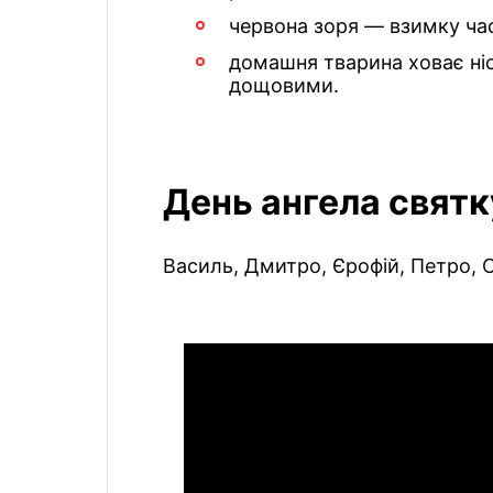
червона зоря — взимку час
домашня тварина ховає ніс
дощовими.
День ангела свят
Василь, Дмитро, Єрофій, Петро, С