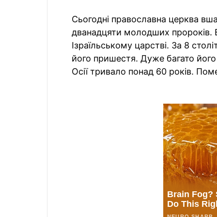
Сьогодні православна церква вша
дванадцяти молодших пророків. Ві
Ізраїльському царстві. За 8 столі
його пришестя. Дуже багато його
Осії тривало понад 60 років. Поме