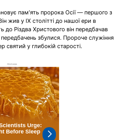
новує пам'ять пророка Осії — першого з
н жив у IX столітті до нашої ери в
ть до Різдва Христового він передбачав
 передбачень збулися. Пророче служіння
р святий у глибокій старості.
РЕКЛАМА