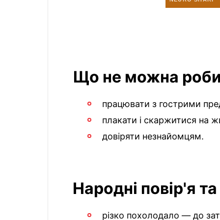
Що не можна роби
працювати з гострими пр
плакати і скаржитися на ж
довіряти незнайомцям.
Народні повір'я т
різко похолодало — до зат