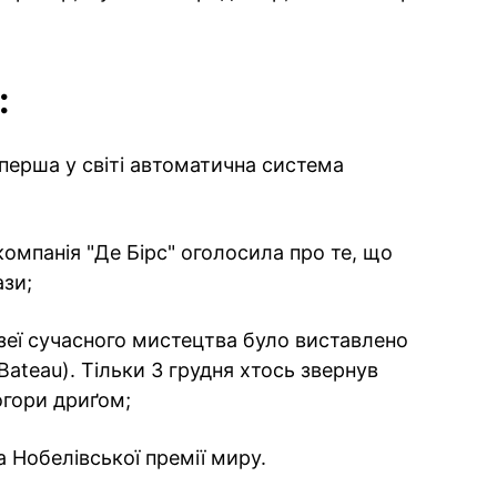
:
 перша у світі автоматична система
омпанія "Де Бірс" оголосила про те, що
зи;
зеї сучасного мистецтва було виставлено
Bateau). Тільки 3 грудня хтось звернув
огори дриґом;
 Нобелівської премії миру.