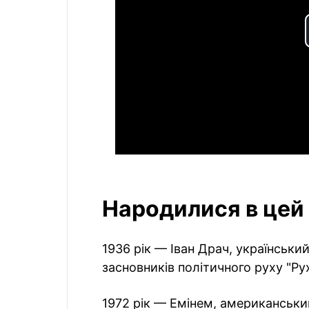
Народилися в цей 
1936 рік — Іван Драч, український
засновників політичного руху "Рух
1972 рік — Емінем, американськ