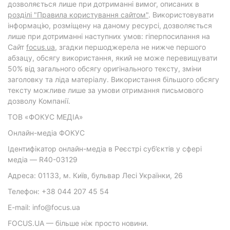
дозволяється лише при дотриманні вимог, описаних в
розділі "Правила користування сайтом"
. Використовувати
інформацію, розміщену на даному ресурсі, дозволяється
лише при дотриманні наступних умов: гіперпосилання на
Cайт
focus.ua
, згадки першоджерела не нижче першого
абзацу, обсягу використання, який не може перевищувати
50% від загального обсягу оригінального тексту, зміни
заголовку та ліда матеріалу. Використання більшого обсягу
тексту можливе лише за умови отримання письмового
дозволу Компанії.
ТОВ «ФОКУС МЕДІА»
Онлайн-медіа ФОКУС
Ідентифікатор онлайн-медіа в Реєстрі суб’єктів у сфері
медіа — R40-03129
Адреса: 01133, м. Київ, бульвар Лесі Українки, 26
Телефон: +38 044 207 45 54
E-mail: info@focus.ua
FOCUS.UA — більше ніж просто новини.