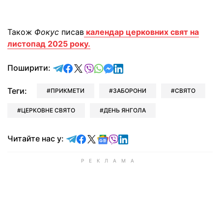
Також
Фокус
писав
календар церковних свят на
листопад 2025 року.
відправити у Telegram
поділитись у Facebook
поділитись у X
відправити у Viber
відправити у Whatsapp
відправити у Messenger
відправити у LinkedIn
Поширити:
Теги:
ПРИКМЕТИ
ЗАБОРОНИ
СВЯТО
ЦЕРКОВНЕ СВЯТО
ДЕНЬ ЯНГОЛА
Читайте у Telegram
Читайте у Facebook
Читайте у X
Читайте у Google news
Читайте у Viber
Читайте у LinkedIn
Читайте нас у: