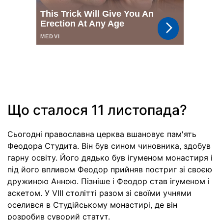
Що сталося 11 листопада?
Сьогодні православна церква вшановує пам'ять
Феодора Студита. Він був сином чиновника, здобув
гарну освіту. Його дядько був ігуменом монастиря і
під його впливом Феодор прийняв постриг зі своєю
дружиною Анною. Пізніше і Феодор став ігуменом і
аскетом. У VIII столітті разом зі своїми учнями
оселився в Студійському монастирі, де він
розробив суворий статут.