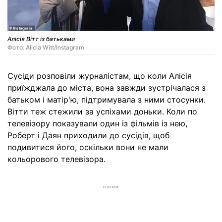
Алісія Вітт із батьками
Фото: Alicia Witt/Instagram
Сусіди розповіли журналістам, що коли Алісія
приїжджала до міста, вона завжди зустрічалася з
батьком і матір'ю, підтримувала з ними стосунки.
Вітти теж стежили за успіхами доньки. Коли по
телевізору показували один із фільмів із нею,
Роберт і Даян приходили до сусідів, щоб
подивитися його, оскільки вони не мали
кольорового телевізора.
РЕКЛАМА