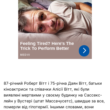
87-річний Роберт Вітт і 75-річна Даян Вітт, батьки
кіноактриси та співачки Алісії Вітт, які були
виявлені мертвими у своєму будинку на Сассекс-
лейн у Вустері (штат Массачусетс), швидше за все,
померли від гіпотермії. Іншими словами, вони