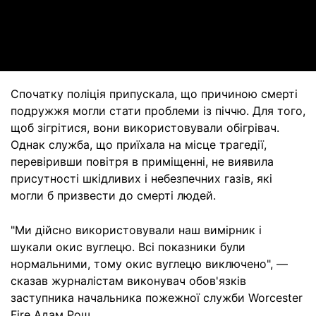
Video
Спочатку поліція припускала, що причиною смерті
подружжя могли стати проблеми із піччю. Для того,
щоб зігрітися, вони використовували обігрівач.
Однак служба, що приїхала на місце трагедії,
перевіривши повітря в приміщенні, не виявила
присутності шкідливих і небезпечних газів, які
могли б призвести до смерті людей.
"Ми дійсно використовували наш вимірник і
шукали окис вуглецю. Всі показники були
нормальними, тому окис вуглецю виключено", —
сказав журналістам виконувач обов'язків
заступника начальника пожежної служби Worcester
Fire Адам Рош.