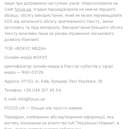
лише при дотриманні наступних умов: гіперпосилання на
Cайт
focus.ua
, згадки першоджерела не нижче першого
абзацу, обсягу використання, який не може перевищувати
50% від загального обсягу оригінального тексту, зміни
заголовку та ліда матеріалу. Використання більшого обсягу
тексту можливе лише за умови отримання письмового
дозволу Компанії.
ТОВ «ФОКУС МЕДІА»
Онлайн-медіа ФОКУС
Ідентифікатор онлайн-медіа в Реєстрі суб’єктів у сфері
медіа — R40-03129
Адреса: 01133, м. Київ, бульвар Лесі Українки, 26
Телефон: +38 044 207 45 54
E-mail: info@focus.ua
FOCUS.UA — більше ніж просто новини.
Передрук, копіювання або відтворення інформації, яка
містить посилання на агентство ІнА "Українські Новини", в
будь-якому вигляді суворо заборонені.