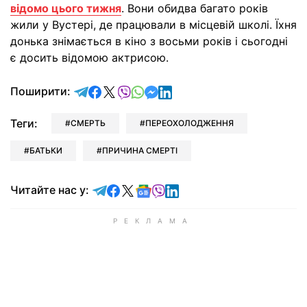
відомо цього тижня
. Вони обидва багато років
жили у Вустері, де працювали в місцевій школі. Їхня
донька знімається в кіно з восьми років і сьогодні
є досить відомою актрисою.
відправити у Telegram
поділитись у Facebook
поділитись у X
відправити у Viber
відправити у Whatsapp
відправити у Messenger
відправити у LinkedIn
Поширити:
Теги:
СМЕРТЬ
ПЕРЕОХОЛОДЖЕННЯ
БАТЬКИ
ПРИЧИНА СМЕРТІ
Читайте у Telegram
Читайте у Facebook
Читайте у X
Читайте у Google news
Читайте у Viber
Читайте у LinkedIn
Читайте нас у: