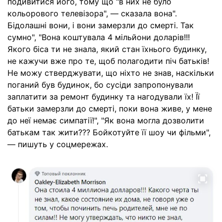
подивитися його, тому що "в них не було
кольорового телевізора", — сказала вона".
Бідолашні вони, і вони замерзли до смерті. Так
сумно", "Вона коштувала 4 мільйони доларів!!!
Якого біса ти не знала, який стан їхнього будинку,
не кажучи вже про те, щоб полагодити піч батьків!
Не можу стверджувати, що ніхто не знав, наскільки
поганий був будинок, бо сусіди запропонували
заплатити за ремонт будинку та нагодували їх! Її
батьки замерзли до смерті, поки вона живе, у мене
до неї немає симпатії!", "Як вона могла дозволити
батькам так жити??? Бойкотуйте її шоу чи фільми",
— пишуть у соцмережах.