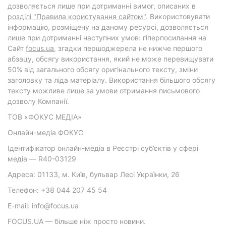
дозволяється лише при дотриманні вимог, описаних в
розділі "Правила користування сайтом"
. Використовувати
інформацію, розміщену на даному ресурсі, дозволяється
лише при дотриманні наступних умов: гіперпосилання на
Cайт
focus.ua
, згадки першоджерела не нижче першого
абзацу, обсягу використання, який не може перевищувати
50% від загального обсягу оригінального тексту, зміни
заголовку та ліда матеріалу. Використання більшого обсягу
тексту можливе лише за умови отримання письмового
дозволу Компанії.
ТОВ «ФОКУС МЕДІА»
Онлайн-медіа ФОКУС
Ідентифікатор онлайн-медіа в Реєстрі суб’єктів у сфері
медіа — R40-03129
Адреса: 01133, м. Київ, бульвар Лесі Українки, 26
Телефон: +38 044 207 45 54
E-mail: info@focus.ua
FOCUS.UA — більше ніж просто новини.