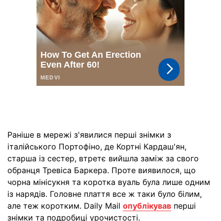
Раніше в мережі з'явилися перші знімки з
італійського Портофіно, де Кортні Кардаш'ян,
старша із сестер, втретє вийшла заміж за свого
обранця Тревіса Баркера. Проте виявилося, що
чорна мінісукня та коротка вуаль була лише одним
із нарядів. Головне плаття все ж таки було білим,
але теж коротким. Daily Mail
опублікував
перші
знімки та подробиці урочистості.