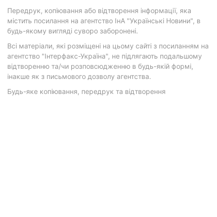
Передрук, копіювання або відтворення інформації, яка
містить посилання на агентство ІнА "Українські Новини", в
будь-якому вигляді суворо заборонені.
Всі матеріали, які розміщені на цьому сайті з посиланням на
агентство "Інтерфакс-Україна", не підлягають подальшому
відтворенню та/чи розповсюдженню в будь-якій формі,
інакше як з письмового дозволу агентства.
Будь-яке копіювання, передрук та відтворення
фотографічних творів та/або аудіовізуальних творів
правовласника Getty Images — суворо забороняється.
Матеріали з плашками "Р", "Новини партнерів", "Новини
компаній", "Новини партій", "Інновації", "Позиція",
"Спецпроект за підтримки" публікуються на комерційній
основі.
© 2026 Фокус. Всі права захищені.
Політика конфіденційності
•
Контакти