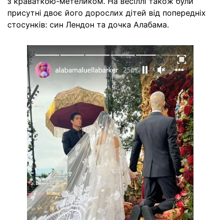
з краваткою-метеликом. На весіллі також були
присутні двоє його дорослих дітей від попередніх
стосунків: син Лендон та дочка Алабама.