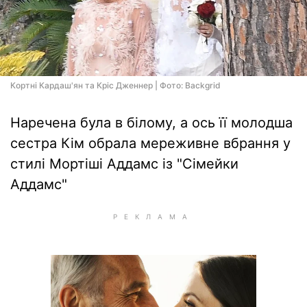
Кортні Кардаш'ян та Кріс Дженнер | Фото: Backgrid
Наречена була в білому, а ось її молодша
сестра Кім обрала мереживне вбрання у
стилі Мортіші Аддамс із "Сімейки
Аддамс"