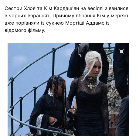
Сестри Хлоя та Кім Кардаш'ян на весіллі з'явилися
в чорних вбраннях. Причому вбрання Кім у мережі
вже порівняли із сукнею Мортіші Аддамс із
відомого фільму.