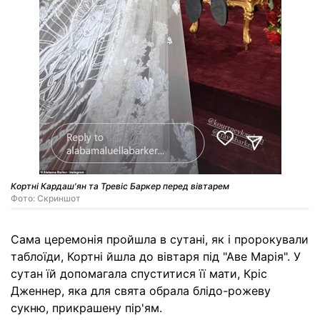
Кортні Кардаш'ян та Тревіс Баркер перед вівтарем
Фото: Скриншот
Сама церемонія пройшла в сутані, як і пророкували
таблоїди, Кортні йшла до вівтаря під "Аве Марія". У
сутан їй допомагала спуститися її мати, Кріс
Дженнер, яка для свята обрала блідо-рожеву
сукню, прикрашену пір'ям.