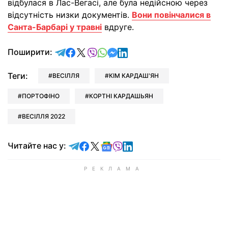
відбулася в Лас-Вегасі, але була недійсною через
відсутність низки документів.
Вони повінчалися в
Санта-Барбарі у травні
вдруге.
відправити у Telegram
поділитись у Facebook
поділитись у X
відправити у Viber
відправити у Whatsapp
відправити у Messenger
відправити у LinkedIn
Поширити:
Теги:
ВЕСІЛЛЯ
КІМ КАРДАШ'ЯН
ПОРТОФІНО
КОРТНІ КАРДАШЬЯН
ВЕСІЛЛЯ 2022
Читайте у Telegram
Читайте у Facebook
Читайте у X
Читайте у Google news
Читайте у Viber
Читайте у LinkedIn
Читайте нас у: