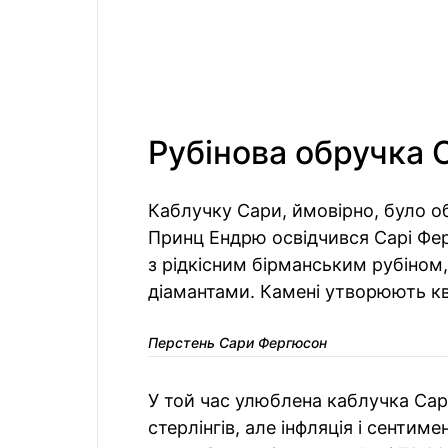
Рубінова обручка 
Каблучку Сари, ймовірно, було об
Принц Ендрю освідчився Сарі Фер
з рідкісним бірманським рубіно
діамантами. Камені утворюють кв
Перстень Сари Фергюсон
У той час улюблена каблучка Сар
стерлінгів, але інфляція і сентим