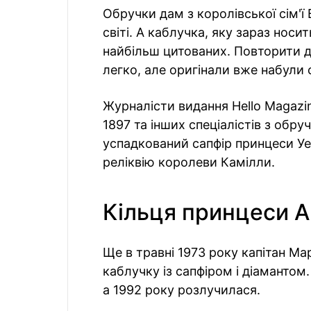
Обручки дам з королівської сім'ї 
світі. А каблучка, яку зараз носи
найбільш цитованих. Повторити 
легко, але оригінали вже набули 
Журналісти видання Hello Magaz
1897 та інших спеціалістів з обру
успадкований сапфір принцеси Уел
реліквію королеви Камілли.
Кільця принцеси 
Ще в травні 1973 року капітан Ма
каблучку із сапфіром і діамантом
а 1992 року розлучилася.