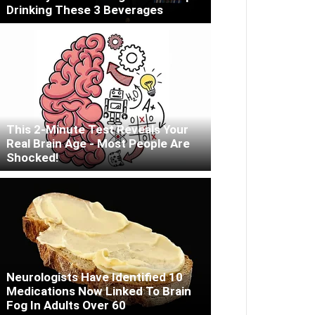
Drinking These 3 Beverages
This 2-Minute Test Reveals Your
Real Brain Age - Most People Are
Shocked!
Neurologists Have Identified 10
Medications Now Linked To Brain
Fog In Adults Over 60