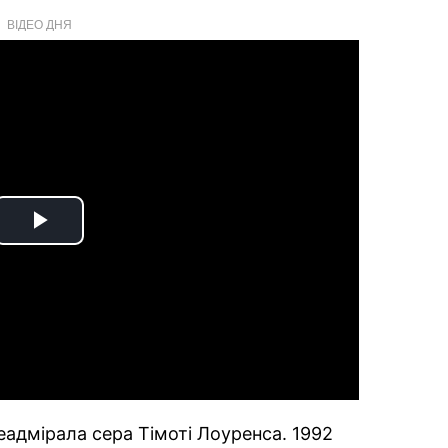
ВІДЕО ДНЯ
Play
Video
еадмірала сера Тімоті Лоуренса. 1992