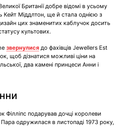
Великої Британії добре відомі в усьому
ть Кейт Міддлтон, ще й стала однією з
дизайн цих знаменитих каблучок досить
статусу культових.
ine
звернулися
до фахівців Jewellers Est
чок, щоб дізнатися можливі ціни на
ьської, два камені принцеси Анни і
Анни
рк Філліпс подарував дочці королеви
. Пара одружилася в листопаді 1973 року,