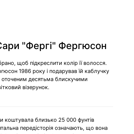
Сари "Фергі" Фергюсон
рано, щоб підкреслити колір її волосся.
гюсон 1986 року і подарував їй каблучку
м, оточеним десятьма блискучими
ітковий візерунок.
и коштувала близько 25 000 фунтів
ентальна передісторія означають, що вона