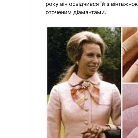
року він освідчився їй з вінтажн
оточеним діамантами.