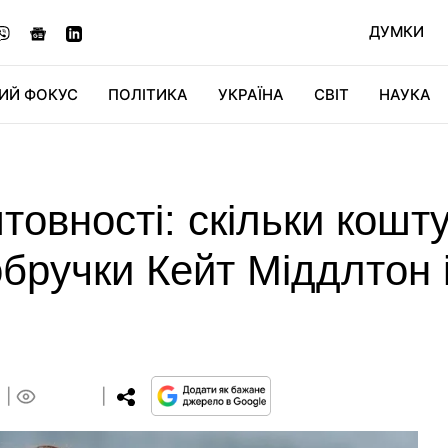
ДУМКИ
ИЙ ФОКУС
ПОЛІТИКА
УКРАЇНА
СВІТ
НАУКА
ДІДЖИТАЛ
АВТО
СВІТФАН
КУ
товності: скільки кошту
бручки Кейт Міддлтон 
0