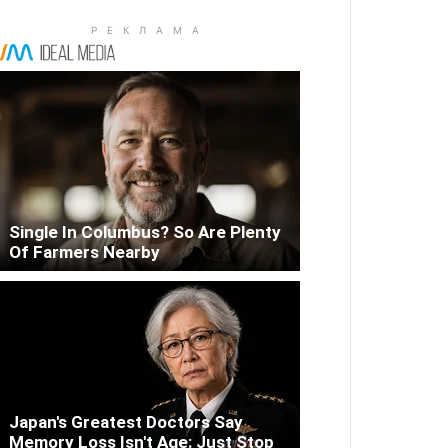
Single In Columbus? So Are Plenty
Of Farmers Nearby
Japan's Greatest Doctors Say
Memory Loss Isn't Age: Just Stop