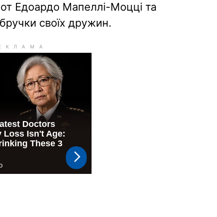
як-от Едоардо Мапеллі-Моцці та
обручки своїх дружин.