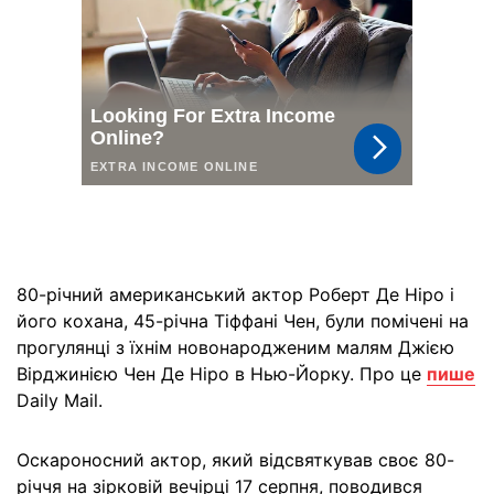
80-річний американський актор Роберт Де Ніро і
його кохана, 45-річна Тіффані Чен, були помічені на
прогулянці з їхнім новонародженим малям Джією
Вірджинією Чен Де Ніро в Нью-Йорку. Про це
пише
Daily Mail.
Оскароносний актор, який відсвяткував своє 80-
річчя на зірковій вечірці 17 серпня, поводився