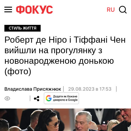
RU
СТИЛЬ ЖИТТЯ
Роберт де Ніро і Тіффані Чен
вийшли на прогулянку з
новонародженою донькою
(фото)
Владислава Присяжнюк
29.08.2023 в 17:53
0