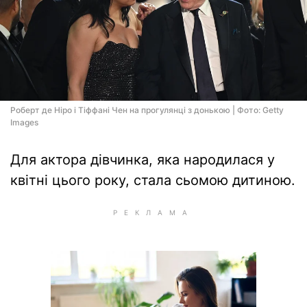
Роберт де Ніро і Тіффані Чен на прогулянці з донькою | Фото: Getty
Images
Для актора дівчинка, яка народилася у
квітні цього року, стала сьомою дитиною.