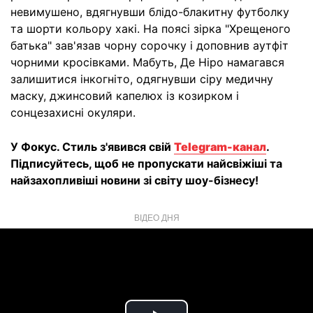
невимушено, вдягнувши блідо-блакитну футболку
та шорти кольору хакі. На поясі зірка "Хрещеного
батька" зав'язав чорну сорочку і доповнив аутфіт
чорними кросівками. Мабуть, Де Ніро намагався
залишитися інкогніто, одягнувши сіру медичну
маску, джинсовий капелюх із козирком і
сонцезахисні окуляри.
У Фокус. Стиль з'явився свій
Telegram-канал
.
Підписуйтесь, щоб не пропускати найсвіжіші та
найзахопливіші новини зі світу шоу-бізнесу!
ВІДЕО ДНЯ