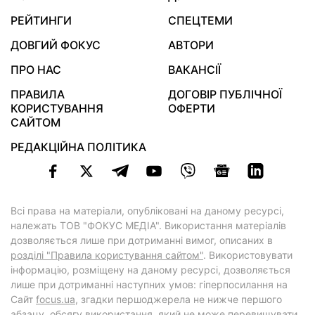
РЕЙТИНГИ
СПЕЦТЕМИ
ДОВГИЙ ФОКУС
АВТОРИ
ПРО НАС
ВАКАНСІЇ
ПРАВИЛА
ДОГОВІР ПУБЛІЧНОЇ
КОРИСТУВАННЯ
ОФЕРТИ
САЙТОМ
РЕДАКЦІЙНА ПОЛІТИКА
Всі права на матеріали, опубліковані на даному ресурсі,
належать ТОВ "ФОКУС МЕДІА". Використання матеріалів
дозволяється лише при дотриманні вимог, описаних в
розділі "Правила користування сайтом"
. Використовувати
інформацію, розміщену на даному ресурсі, дозволяється
лише при дотриманні наступних умов: гіперпосилання на
Cайт
focus.ua
, згадки першоджерела не нижче першого
абзацу, обсягу використання, який не може перевищувати