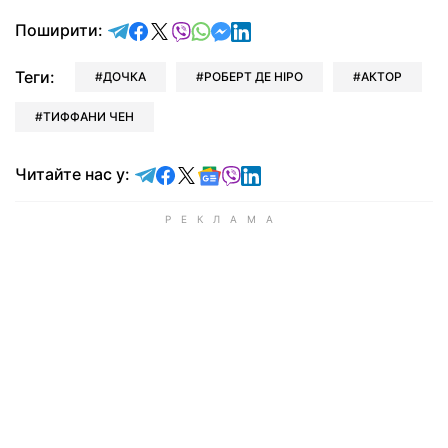
відправити у Telegram
поділитись у Facebook
поділитись у X
відправити у Viber
відправити у Whatsapp
відправити у Messenger
відправити у LinkedIn
Поширити:
Теги:
ДОЧКА
РОБЕРТ ДЕ НІРО
АКТОР
ТИФФАНИ ЧЕН
Читайте у Telegram
Читайте у Facebook
Читайте у X
Читайте у Google news
Читайте у Viber
Читайте у LinkedIn
Читайте нас у: