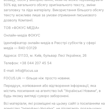
50% від загального обсягу оригінального тексту, зміни
заголовку та ліда матеріалу. Використання більшого обсягу
тексту можливе лише за умови отримання письмового
дозволу Компанії.
ТОВ «ФОКУС МЕДІА»
Онлайн-медіа ФОКУС
Ідентифікатор онлайн-медіа в Реєстрі суб’єктів у сфері
медіа — R40-03129
Адреса: 01133, м. Київ, бульвар Лесі Українки, 26
Телефон: +38 044 207 45 54
E-mail: info@focus.ua
FOCUS.UA — більше ніж просто новини.
Передрук, копіювання або відтворення інформації, яка
містить посилання на агентство ІнА "Українські Новини", в
будь-якому вигляді суворо заборонені.
Всі матеріали, які розміщені на цьому сайті з посиланням на
агентство "Інтерфакс-Україна", не підлягають подальшому