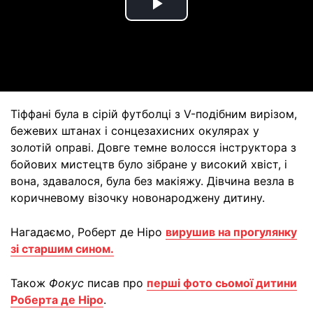
Play
Video
Тіффані була в сірій футболці з V-подібним вирізом,
бежевих штанах і сонцезахисних окулярах у
золотій оправі. Довге темне волосся інструктора з
бойових мистецтв було зібране у високий хвіст, і
вона, здавалося, була без макіяжу. Дівчина везла в
коричневому візочку новонароджену дитину.
Нагадаємо, Роберт де Ніро
вирушив на прогулянку
зі старшим сином.
Також
Фокус
писав про
перші фото сьомої дитини
Роберта де Ніро
.