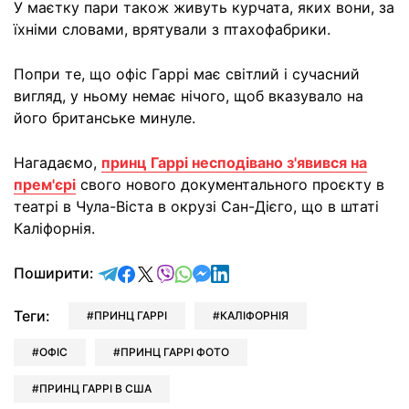
У маєтку пари також живуть курчата, яких вони, за
їхніми словами, врятували з птахофабрики.
Попри те, що офіс Гаррі має світлий і сучасний
вигляд, у ньому немає нічого, щоб вказувало на
його британське минуле.
Нагадаємо,
принц Гаррі несподівано з'явився на
прем'єрі
свого нового документального проєкту в
театрі в Чула-Віста в окрузі Сан-Дієго, що в штаті
Каліфорнія.
відправити у Telegram
поділитись у Facebook
поділитись у X
відправити у Viber
відправити у Whatsapp
відправити у Messenger
відправити у LinkedIn
Поширити:
Теги:
ПРИНЦ ГАРРІ
КАЛІФОРНІЯ
ОФІС
ПРИНЦ ГАРРІ ФОТО
ПРИНЦ ГАРРІ В США