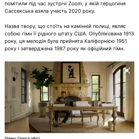
помітили під час зустрічі Zoom, у якій герцогиня
Сассекська взяла участь 2020 року.
Назва твору, що стоїть на камінній полиці, являє
собою гімн її рідного штату США. Опублікована 1913
року, ця мелодія була прийнята Каліфорнією 1951
року і затверджена 1987 року як офіційний гімн.
Принц Гаррі в офісі