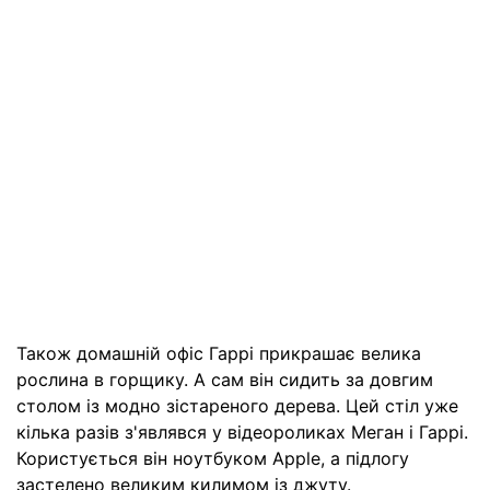
Також домашній офіс Гаррі прикрашає велика
рослина в горщику. А сам він сидить за довгим
столом із модно зістареного дерева. Цей стіл уже
кілька разів з'являвся у відеороликах Меган і Гаррі.
Користується він ноутбуком Apple, а підлогу
застелено великим килимом із джуту.