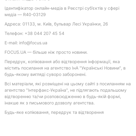
Ідентифікатор онлайн-медіа в Реєстрі суб’єктів у сфері
медіа — R40-03129
Адреса: 01133, м. Київ, бульвар Лесі Українки, 26
Телефон: +38 044 207 45 54
E-mail: info@focus.ua
FOCUS.UA — більше ніж просто новини.
Передрук, копіювання або відтворення інформації, яка
містить посилання на агентство ІнА "Українські Новини", в
будь-якому вигляді суворо заборонені.
Всі матеріали, які розміщені на цьому сайті з посиланням на
агентство "Інтерфакс-Україна", не підлягають подальшому
відтворенню та/чи розповсюдженню в будь-якій формі,
інакше як з письмового дозволу агентства.
Будь-яке копіювання, передрук та відтворення
фотографічних творів та/або аудіовізуальних творів
правовласника Getty Images — суворо забороняється.
Матеріали з плашками "Р", "Новини партнерів", "Новини