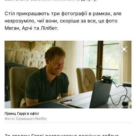
Стіл прикрашають три фотографії в рамках, але
незрозуміло, чиї вони, скоріше за все, це фото
Меган, Арчі та Лілібет.
Принц Гаррі в офісі
Фото: Скриншот/Netflix
За столом Гаррі розташована розкішна собача