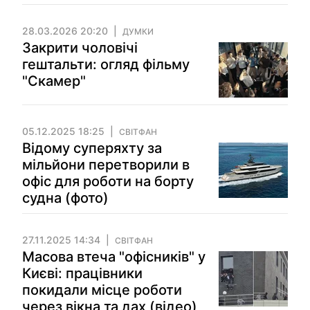
28.03.2026 20:20
ДУМКИ
Закрити чоловічі
гештальти: огляд фільму
"Скамер"
05.12.2025 18:25
СВІТФАН
Відому суперяхту за
мільйони перетворили в
офіс для роботи на борту
cудна (фото)
27.11.2025 14:34
СВІТФАН
Масова втеча "офісників" у
Києві: працівники
покидали місце роботи
через вікна та дах (відео)