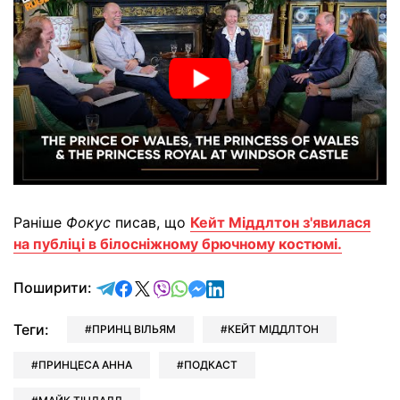
Раніше
Фокус
писав, що
Кейт Міддлтон з'явилася
на публіці в білосніжному брючному костюмі.
відправити у Telegram
поділитись у Facebook
поділитись у X
відправити у Viber
відправити у Whatsapp
відправити у Messenger
відправити у LinkedIn
Поширити:
Теги:
ПРИНЦ ВІЛЬЯМ
КЕЙТ МІДДЛТОН
ПРИНЦЕСА АННА
ПОДКАСТ