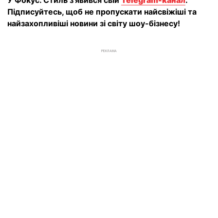
У Фокус. Стиль з'явився свій
Telegram-канал
.
Підписуйтесь, щоб не пропускати найсвіжіші та
найзахопливіші новини зі світу шоу-бізнесу!
РЕКЛАМА