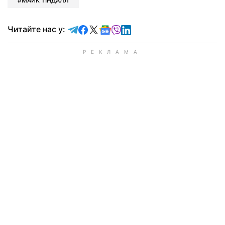
МАЙК ТІНДАЛЛ
Читайте у Telegram
Читайте у Facebook
Читайте у X
Читайте у Google news
Читайте у Viber
Читайте у LinkedIn
Читайте нас у: