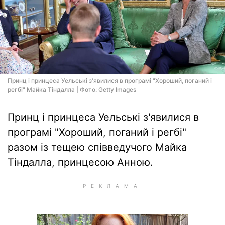
Принц і принцеса Уельські з'явилися в програмі "Хороший, поганий і
регбі" Майка Тіндалла | Фото: Getty Images
Принц і принцеса Уельські з'явилися в
програмі "Хороший, поганий і регбі"
разом із тещею співведучого Майка
Тіндалла, принцесою Анною.