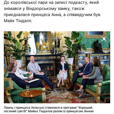
До королівської пари на записі подкасту, який
знімався у Віндзорському замку, також
приєдналася принцеса Анна, а співведучим був
Майк Тіндалл.
Принц і принцеса Уельські з'явилися в програмі "Хороший,
поганий і регбі" Майка Тіндалла разом із принцесою Анною