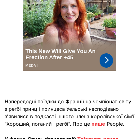
Напередодні поїздки до Франції на чемпіонат світу
з регбі принц і принцеса Уельські несподівано
з'явилися в подкасті іншого члена королівської сім'ї
"Хороший, поганий і регбі". Про це
пише
People.