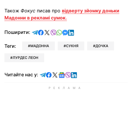
Також
Фокус
писав про
відверту зйомку доньки
Мадонни в рекламі сумок.
відправити у Telegram
поділитись у Facebook
поділитись у X
відправити у Viber
відправити у Whatsapp
відправити у Messenger
відправити у LinkedIn
Поширити:
Теги:
МАДОННА
СУКНЯ
ДОЧКА
ЛУРДЕС ЛЕОН
Читайте у Telegram
Читайте у Facebook
Читайте у X
Читайте у Google news
Читайте у Viber
Читайте у LinkedIn
Читайте нас у: