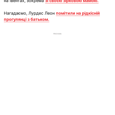
на івентах, зокрема
зі своєю зірковою мамою.
Нагадаємо, Лурдес Леон
помітили на рідкісній
прогулянці з батьком.
РЕКЛАМА