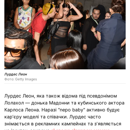
Лурдес Леон
Фото: Getty Images
Лурдес Леон, яка також відома під псевдонімом
Лолахол — донька Мадонни та кубинського актора
Карлоса Леона. Наразі "nepo baby" активно будує
карʼєру моделі та співачки. Лурдес часто
знімається в рекламних кампейнах та зʼявляється