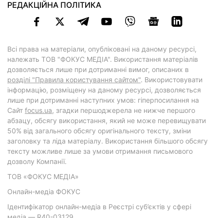
РЕДАКЦІЙНА ПОЛІТИКА
Всі права на матеріали, опубліковані на даному ресурсі,
належать ТОВ "ФОКУС МЕДІА". Використання матеріалів
дозволяється лише при дотриманні вимог, описаних в
розділі "Правила користування сайтом"
. Використовувати
інформацію, розміщену на даному ресурсі, дозволяється
лише при дотриманні наступних умов: гіперпосилання на
Cайт
focus.ua
, згадки першоджерела не нижче першого
абзацу, обсягу використання, який не може перевищувати
50% від загального обсягу оригінального тексту, зміни
заголовку та ліда матеріалу. Використання більшого обсягу
тексту можливе лише за умови отримання письмового
дозволу Компанії.
ТОВ «ФОКУС МЕДІА»
Онлайн-медіа ФОКУС
Ідентифікатор онлайн-медіа в Реєстрі суб’єктів у сфері
медіа — R40-03129