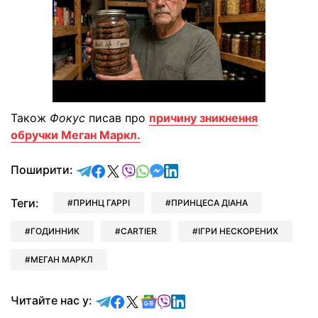
Також
Фокус
писав про
причину зникнення
обручки Меган Маркл.
відправити у Telegram
поділитись у Facebook
поділитись у X
відправити у Viber
відправити у Whatsapp
відправити у Messenger
відправити у LinkedIn
Поширити:
Теги:
ПРИНЦ ГАРРІ
ПРИНЦЕСА ДІАНА
ГОДИННИК
CARTIER
ІГРИ НЕСКОРЕНИХ
МЕГАН МАРКЛ
Читайте у Telegram
Читайте у Facebook
Читайте у X
Читайте у Google news
Читайте у Viber
Читайте у LinkedIn
Читайте нас у: