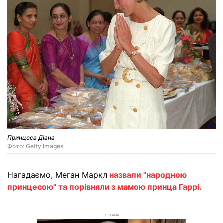
Принцеса Діана
Фото: Getty Images
Нагадаємо, Меган Маркл
назвали "народною
принцесою" та порівняли з мамою принца Гаррі.
РЕКЛАМА