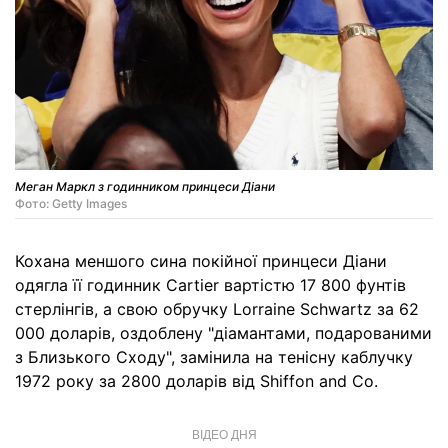
Меган Маркл з годинником принцеси Діани
Фото: Getty Images
Кохана меншого сина покійної принцеси Діани
одягла її годинник Cartier вартістю 17 800 фунтів
стерлінгів, а свою обручку Lorraine Schwartz за 62
000 доларів, оздоблену "діамантами, подарованими
з Близького Сходу", замінила на тенісну каблучку
1972 року за 2800 доларів від Shiffon and Co.
ВІДЕО ДНЯ