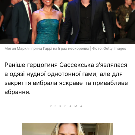
Меган Маркл і принц Гаррі на Іграх нескорених | Фото: Getty Images
Раніше герцогиня Сассекська з'являлася
в одязі нудної однотонної гами, але для
закриття вибрала яскраве та привабливе
вбрання.