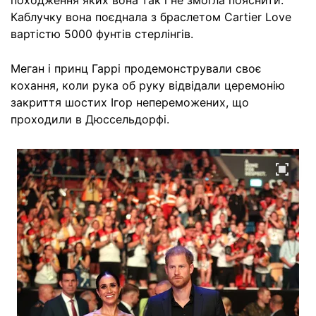
походження яких вона так і не змогла пояснити.
Каблучку вона поєднала з браслетом Cartier Love
вартістю 5000 фунтів стерлінгів.
Меган і принц Гаррі продемонстрували своє
кохання, коли рука об руку відвідали церемонію
закриття шостих Ігор непереможених, що
проходили в Дюссельдорфі.