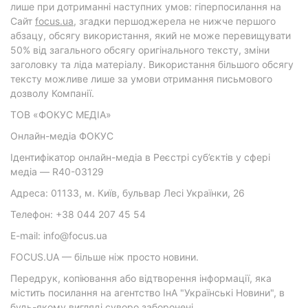
лише при дотриманні наступних умов: гіперпосилання на
Cайт
focus.ua
, згадки першоджерела не нижче першого
абзацу, обсягу використання, який не може перевищувати
50% від загального обсягу оригінального тексту, зміни
заголовку та ліда матеріалу. Використання більшого обсягу
тексту можливе лише за умови отримання письмового
дозволу Компанії.
ТОВ «ФОКУС МЕДІА»
Онлайн-медіа ФОКУС
Ідентифікатор онлайн-медіа в Реєстрі суб’єктів у сфері
медіа — R40-03129
Адреса: 01133, м. Київ, бульвар Лесі Українки, 26
Телефон: +38 044 207 45 54
E-mail: info@focus.ua
FOCUS.UA — більше ніж просто новини.
Передрук, копіювання або відтворення інформації, яка
містить посилання на агентство ІнА "Українські Новини", в
будь-якому вигляді суворо заборонені.