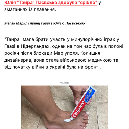
Юлія "Тайра" Паєвська здобула "срібло"
у
змаганнях із плавання.
Меган Маркл і принц Гаррі з Юлією Паєвською
"Тайра" мала брати участь у минулорічних іграх у
Гаазі в Нідерландах, однак на той час була в полоні
росіян після блокади Маріуполя. Колишня
дизайнерка, вона стала військовою медичкою та
від початку війни в Україні була на фронті.
РЕКЛАМА