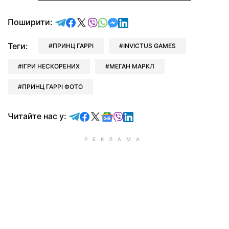
відправити у Telegram
поділитись у Facebook
поділитись у X
відправити у Viber
відправити у Whatsapp
відправити у Messenger
відправити у LinkedIn
Поширити:
Теги:
ПРИНЦ ГАРРІ
INVICTUS GAMES
ІГРИ НЕСКОРЕНИХ
МЕГАН МАРКЛ
ПРИНЦ ГАРРІ ФОТО
Читайте у Telegram
Читайте у Facebook
Читайте у X
Читайте у Google news
Читайте у Viber
Читайте у LinkedIn
Читайте нас у: