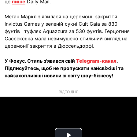
це
пише
Daily Mail.
Меган Маркл з'явилася на церемонії закриття
Invictus Games у зеленій сукні Cult Gaia за 830
фунтів і туфлях Aquazzura за 530 фунтів. Герцогиня
Сассекська мала невимушено стильний вигляд на
церемонії закриття в Дюссельдорфі.
У Фокус. Стиль з'явився свій
Telegram-канал
.
Підписуйтесь, щоб не пропускати найсвіжіші та
найзахопливіші новини зі світу шоу-бізнесу!
ВІДЕО ДНЯ