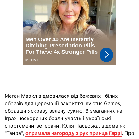
Меган Маркл відмовилася від бежевих і білих
образів для церемонії закриття Invictus Games,
обравши яскраву зелену сукню. В змаганнях на
Іграх нескорених брали участь і українські
спортсмени-ветерани. Юлія Паєвська, відома як
"Тайра",
отримала нагороду з рук принца Гаррі
. Про