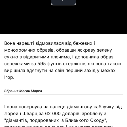
Play
Video
Вона нарешті відмовилася від бежевих і
монохромних образів, обравши яскраву зелену
сукню з відкритими плечима, і доповнила образ
сережками за 595 фунтів стерлінгів, які вона також
вирішила вдягнути на свій перший захід у межах
Ігор.
Вбрання Меган Маркл
І вона повернула на палець діамантову каблучку від
Лорейн Шварц за 62 000 доларів, зроблену з
"діамантів, подарованих із Близького Сходу",