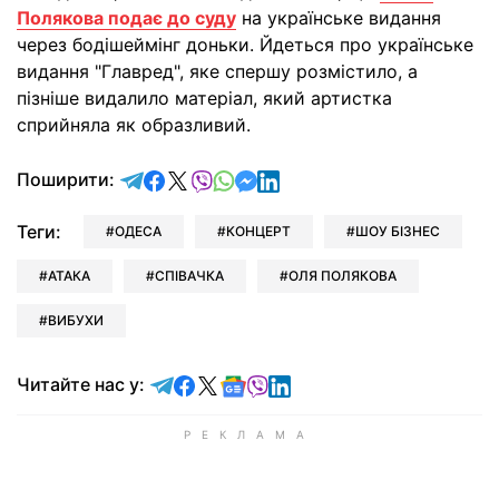
Полякова подає до суду
на українське видання
через бодішеймінг доньки. Йдеться про українське
видання "Главред", яке спершу розмістило, а
пізніше видалило матеріал, який артистка
сприйняла як образливий.
відправити у Telegram
поділитись у Facebook
поділитись у X
відправити у Viber
відправити у Whatsapp
відправити у Messenger
відправити у LinkedIn
Поширити:
Теги:
ОДЕСА
КОНЦЕРТ
ШОУ БІЗНЕС
АТАКА
СПІВАЧКА
ОЛЯ ПОЛЯКОВА
ВИБУХИ
Читайте у Telegram
Читайте у Facebook
Читайте у X
Читайте у Google news
Читайте у Viber
Читайте у LinkedIn
Читайте нас у: