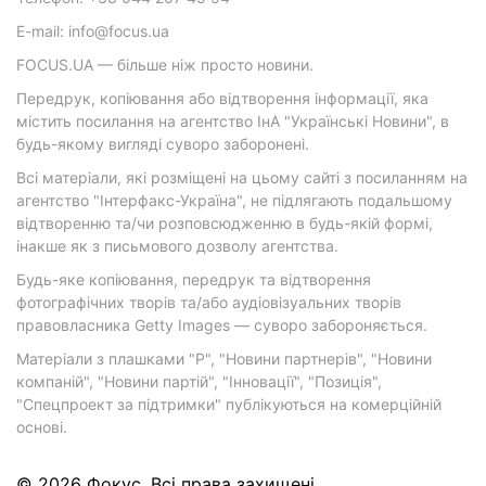
E-mail: info@focus.ua
FOCUS.UA — більше ніж просто новини.
Передрук, копіювання або відтворення інформації, яка
містить посилання на агентство ІнА "Українські Новини", в
будь-якому вигляді суворо заборонені.
Всі матеріали, які розміщені на цьому сайті з посиланням на
агентство "Інтерфакс-Україна", не підлягають подальшому
відтворенню та/чи розповсюдженню в будь-якій формі,
інакше як з письмового дозволу агентства.
Будь-яке копіювання, передрук та відтворення
фотографічних творів та/або аудіовізуальних творів
правовласника Getty Images — суворо забороняється.
Матеріали з плашками "Р", "Новини партнерів", "Новини
компаній", "Новини партій", "Інновації", "Позиція",
"Спецпроект за підтримки" публікуються на комерційній
основі.
© 2026 Фокус. Всі права захищені.