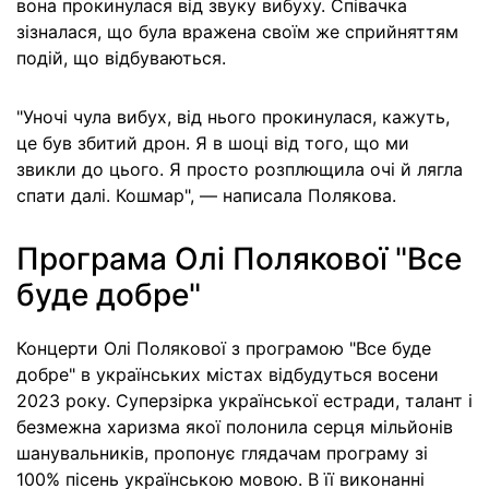
вона прокинулася від звуку вибуху. Співачка
зізналася, що була вражена своїм же сприйняттям
подій, що відбуваються.
"Уночі чула вибух, від нього прокинулася, кажуть,
це був збитий дрон. Я в шоці від того, що ми
звикли до цього. Я просто розплющила очі й лягла
спати далі. Кошмар", — написала Полякова.
Програма Олі Полякової "Все
буде добре"
Концерти Олі Полякової з програмою "Все буде
добре" в українських містах відбудуться восени
2023 року. Суперзірка української естради, талант і
безмежна харизма якої полонила серця мільйонів
шанувальників, пропонує глядачам програму зі
100% пісень українською мовою. В її виконанні