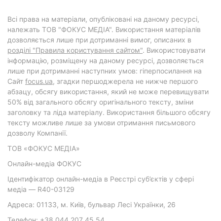
Всі права на матеріали, опубліковані на даному ресурсі,
належать ТОВ "ФОКУС МЕДІА". Використання матеріалів
дозволяється лише при дотриманні вимог, описаних в
розділі "Правила користування сайтом"
. Використовувати
інформацію, розміщену на даному ресурсі, дозволяється
лише при дотриманні наступних умов: гіперпосилання на
Cайт
focus.ua
, згадки першоджерела не нижче першого
абзацу, обсягу використання, який не може перевищувати
50% від загального обсягу оригінального тексту, зміни
заголовку та ліда матеріалу. Використання більшого обсягу
тексту можливе лише за умови отримання письмового
дозволу Компанії.
ТОВ «ФОКУС МЕДІА»
Онлайн-медіа ФОКУС
Ідентифікатор онлайн-медіа в Реєстрі суб’єктів у сфері
медіа — R40-03129
Адреса: 01133, м. Київ, бульвар Лесі Українки, 26
Телефон: +38 044 207 45 54