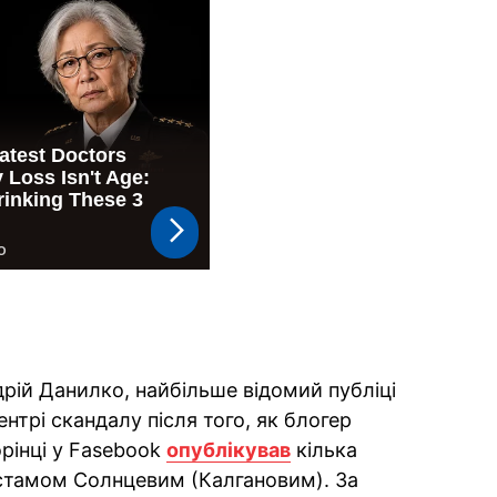
дрій Данилко, найбільше відомий публіці
нтрі скандалу після того, як блогер
рінці у Fasebook
опублікував
кілька
устамом Солнцевим (Калгановим). За