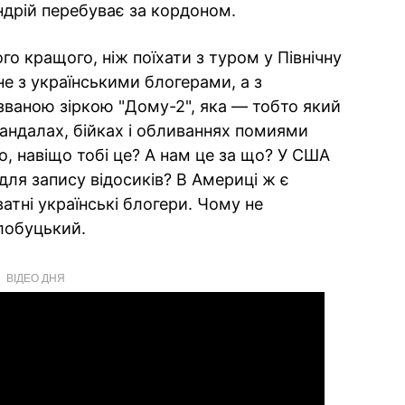
Андрій перебуває за кордоном.
го кращого, ніж поїхати з туром у Північну
е з українськими блогерами, а з
 званою зіркою "Дому-2", яка — тобто який
кандалах, бійках і обливаннях помиями
ко, навіщо тобі це? А нам це за що? У США
для запису відосиків? В Америці ж є
ватні українські блогери. Чому не
лобуцький.
ВІДЕО ДНЯ