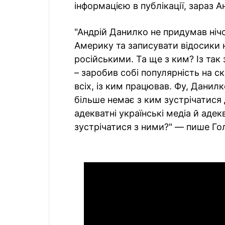
інформацією в публікації, зараз 
"Андрій Данилко не придумав нічо
Америку та записувати відосики н
російськими. Та ще з ким? Із так
– заробив собі популярність на с
всіх, із ким працював. Фу, Данил
більше немає з ким зустрічатися 
адекватні українські медіа й адек
зустрічатися з ними?" — пише Го