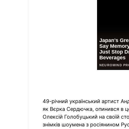
49-річний український артист Ан
як Вєрка Сердючка, опинився в це
Олексій Голобуцький на своїй сто
знімків шоумена з росіянином Р