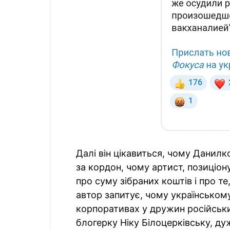
Далі він цікавиться, чому Данилко
за кордон, чому артист, позиціону
про суму зібраних коштів і про т
автор запитує, чому українськом
корпоративах у дружин російських
блогерку Ніку Білоцерківську, дуж