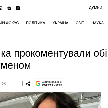
ДУМКИ
ИЙ ФОКУС
ПОЛІТИКА
УКРАЇНА
СВІТ
НАУКА
ДІДЖИТАЛ
АВТО
СВІТФАН
КУ
ка прокоментували обі
уменом
0