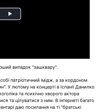
Play
Video
ерший випадок "зашквару".
 собі патріотичний імідж, а за кордоном
ян". У лютому на концерті в Іспанії Данилко
коголіка та психічно хворого актора
ся та цілуватися з ним. В інтернеті багато
ентарі даю посилання на ті "братські