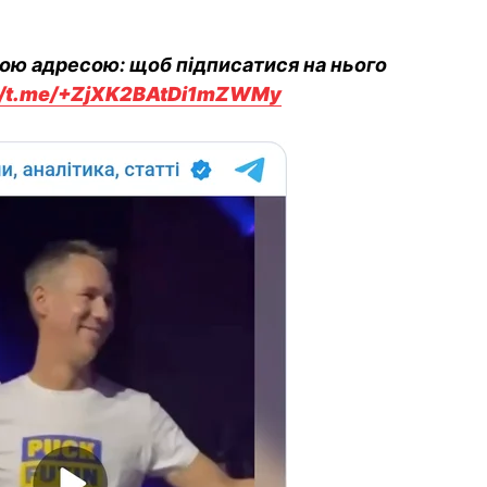
вою адресою: щоб підписатися на нього
://t.me/+ZjXK2BAtDi1mZWMy