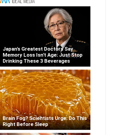
Japan's Greatest Doctors Say
Memory Loss Isn't Age: Just Stop
Drinking These 3 Beverages
Brain Fog? Scientists Urge: Do This
Right Before Sleep