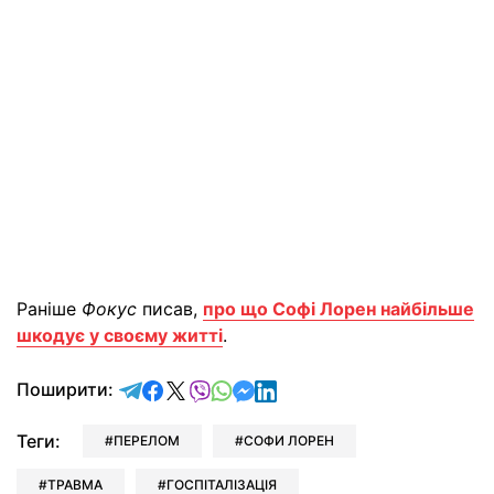
Раніше
Фокус
писав,
про що Софі Лорен найбільше
шкодує у своєму житті
.
відправити у Telegram
поділитись у Facebook
поділитись у X
відправити у Viber
відправити у Whatsapp
відправити у Messenger
відправити у LinkedIn
Поширити:
Теги:
ПЕРЕЛОМ
СОФИ ЛОРЕН
ТРАВМА
ГОСПІТАЛІЗАЦІЯ