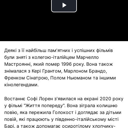
Play
Video
Деякі з її найбільш пам'ятних і успішних фільмів
були зняті з колегою-італійцем Марчелло
Мастроянні, який помер 1996 року. Вона також
знімалася з Кері Грантом, Марлоном Брандо,
Френком Сінатрою, Полом Ньюманом та іншими
кінолегендами.
Востаннє Софі Лорен з'явилася на екрані 2020 року
у фільмі "Життя попереду". Вона зіграла колишню
повію, яка пережила Голокост і доглядає за дітьми
повій, які працюють у південно-італійському місті
Барі, а також допомагає осиротілому хлопчику-