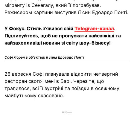
мігранту із Сенегалу, який її пограбував.
Режисером картини виступив її син Едоардо Понті.
У Фокус. Стиль з'явився свій
Telegram-канал
.
Підписуйтесь, щоб не пропускати найсвіжіші та
найзахопливіші новини зі світу шоу-бізнесу!
Софі Лорен в об'єктиві її сина Едоардо Понті
26 вересня Софі планувала відкрити четвертий
ресторан свого імені в Барі. Через те, що
трапилося, всі її зустрічі та поїздки в осяжному
майбутньому скасовано.
РЕКЛАМА