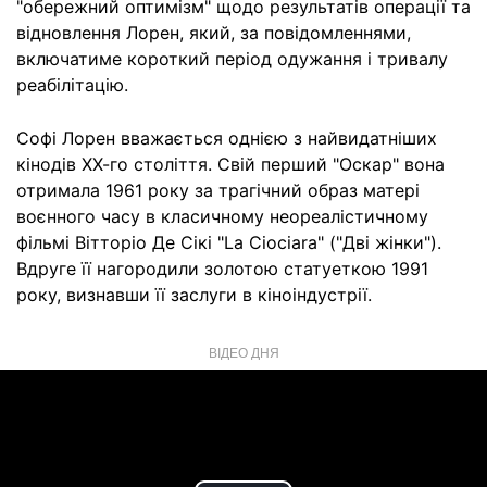
"обережний оптимізм" щодо результатів операції та
відновлення Лорен, який, за повідомленнями,
включатиме короткий період одужання і тривалу
реабілітацію.
Софі Лорен вважається однією з найвидатніших
кінодів ХХ-го століття. Свій перший "Оскар" вона
отримала 1961 року за трагічний образ матері
воєнного часу в класичному неореалістичному
фільмі Вітторіо Де Сікі "La Ciociara" ("Дві жінки").
Вдруге її нагородили золотою статуеткою 1991
року, визнавши її заслуги в кіноіндустрії.
ВІДЕО ДНЯ