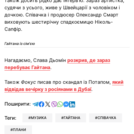
також досить рідко дає інтерв'ю. Зараз артистка,
судячи з усього, живе у Швейцарії з чоловіком і
дочкою. Співачка і продюсер Олександр Смарт
виховують шестирічну спадкоємицю Ніколь-
Сапфір.
Гайтана із сім'єю
Нагадаємо, Слава Дьомін
розкрив, де зараз
перебуває Гайтана
.
Також
Фокус
писав про скандал із Потапом,
який
відвідав вечірку з росіянами в Дубаї
.
відправити у Telegram
поділитись у Facebook
поділитись у X
відправити у Viber
відправити у Whatsapp
відправити у Messenger
відправити у LinkedIn
Поширити:
Теги:
МУЗИКА
ГАЙТАНА
СПІВАЧКА
ПЛАНИ