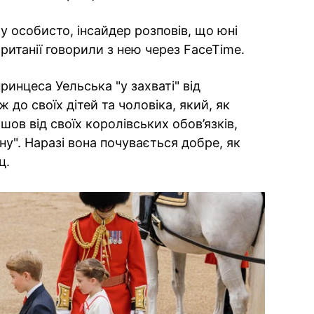
у особисто, інсайдер розповів, що юні
Британії говорили з нею через FaceTime.
инцеса Уельська "у захваті" від
 до своїх дітей та чоловіка, який, як
шов від своїх королівських обов’язків,
у". Наразі вона почувається добре, як
ц.