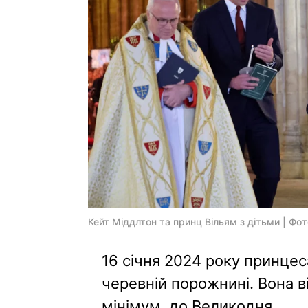
Кейт Міддлтон та принц Вільям з дітьми | Фот
16 січня 2024 року принце
черевній порожнині. Вона 
мінімум, до Великодня.