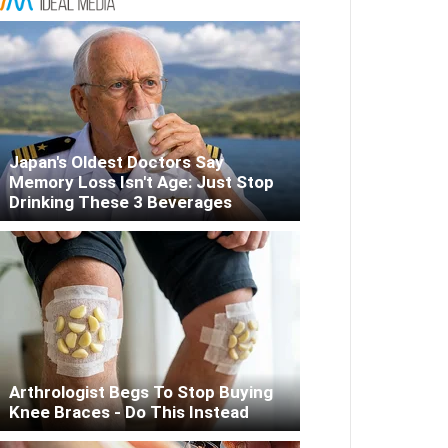
Japan's Oldest Doctors Say
Memory Loss Isn't Age: Just Stop
Drinking These 3 Beverages
Arthrologist Begs To Stop Buying
Knee Braces - Do This Instead