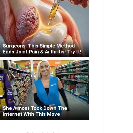
Surgeons: This Simple Method
Ends Joint Pain & Arthritis! Try It!
She Almost Took Down The
Internet With This Move