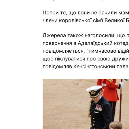
Попри те, що вони не бачили мам
члени королівської сім’ї Великої 
Джерела також наголосили, що пр
повернення в Аделаїдський котедж
повідомляється, "тимчасово відій
щоб піклуватися про свою дружин
повідомляв Кенсінгтонський пала