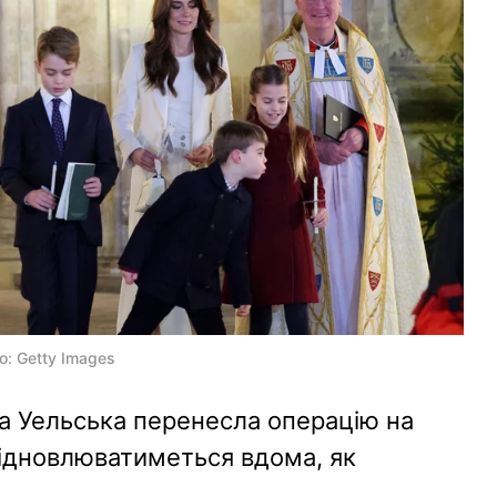
о: Getty Images
са Уельська перенесла операцію на
відновлюватиметься вдома, як