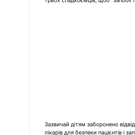
трьох спадкоємців, щоб "запобіг
Зазвичай дітям заборонено відві
лікарів для безпеки пацієнтів і за