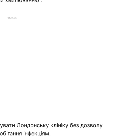
ти хвилюванню".
РЕКЛАМА
дувати Лондонську клініку без дозволу
побігання інфекціям.