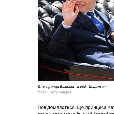
Діти принца Вільяма та Кейт Міддлтон
Фото: Getty Images
Повідомляється, що принцеса Кетр