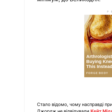
Стало відомо, чому насправді пр
Джордж не відвідували
Кейт Мід