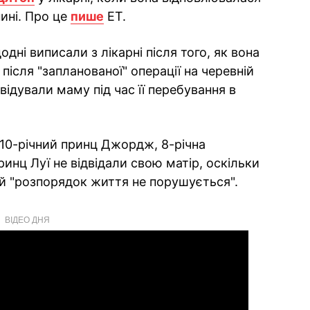
нині. Про це
пише
ЕТ.
ні виписали з лікарні після того, як вона
ісля "запланованої" операції на черевній
двідували маму під час її перебування в
10-річний принц Джордж, 8-річна
инц Луї не відвідали свою матір, оскільки
ій "розпорядок життя не порушується".
ВІДЕО ДНЯ