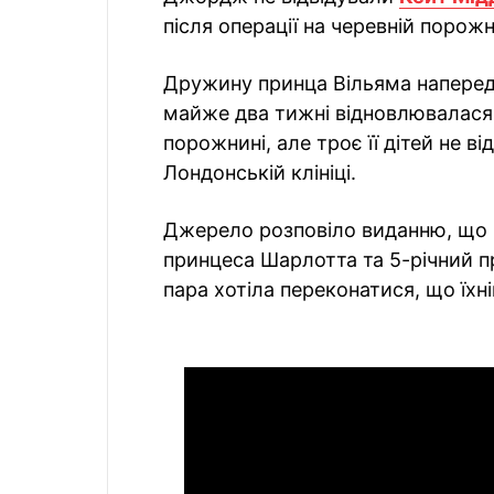
після операції на черевній порож
Дружину принца Вільяма напередод
майже два тижні відновлювалася п
порожнині, але троє її дітей не ві
Лондонській клініці.
Джерело розповіло виданню, що 
принцеса Шарлотта та 5-річний пр
пара хотіла переконатися, що їхн