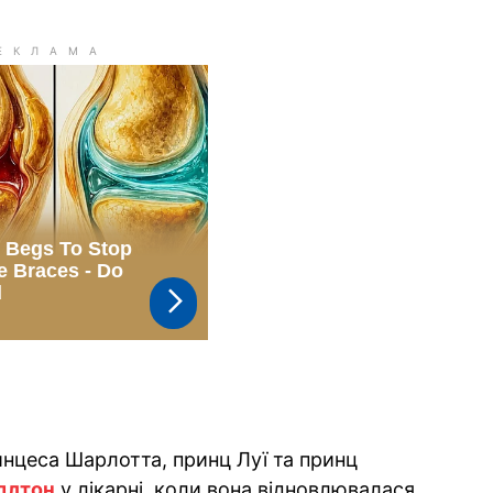
инцеса Шарлотта, принц Луї та принц
длтон
у лікарні, коли вона відновлювалася