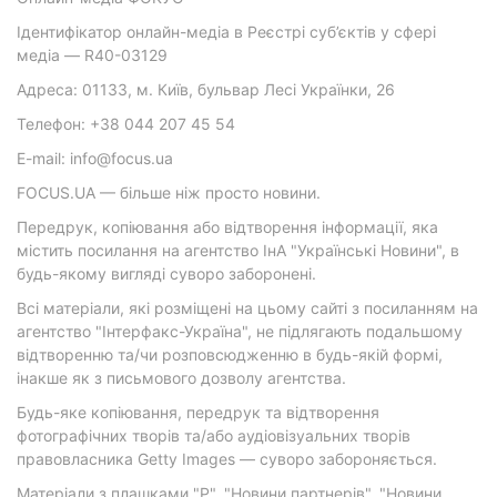
Ідентифікатор онлайн-медіа в Реєстрі суб’єктів у сфері
медіа — R40-03129
Адреса: 01133, м. Київ, бульвар Лесі Українки, 26
Телефон: +38 044 207 45 54
E-mail: info@focus.ua
FOCUS.UA — більше ніж просто новини.
Передрук, копіювання або відтворення інформації, яка
містить посилання на агентство ІнА "Українські Новини", в
будь-якому вигляді суворо заборонені.
Всі матеріали, які розміщені на цьому сайті з посиланням на
агентство "Інтерфакс-Україна", не підлягають подальшому
відтворенню та/чи розповсюдженню в будь-якій формі,
інакше як з письмового дозволу агентства.
Будь-яке копіювання, передрук та відтворення
фотографічних творів та/або аудіовізуальних творів
правовласника Getty Images — суворо забороняється.
Матеріали з плашками "Р", "Новини партнерів", "Новини