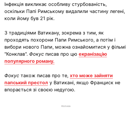
Інфекція викликає особливу стурбованість,
оскільки Папі Римському видалили частину легені,
коли йому був 21 рік.
З традиціями Ватикану, зокрема з тим, як
проходять похорони Папи Римського, а потім і
вибори нового Папи, можна ознайомитися у фільмі
"Конклав".
Фокус
писав про цю
екранізацію
популярного роману.
Фокус
також писав про те,
хто може зайняти
папський престол
у Ватикані, якщо Франциск не
впорається зі своєю недугою.
РЕКЛАМА