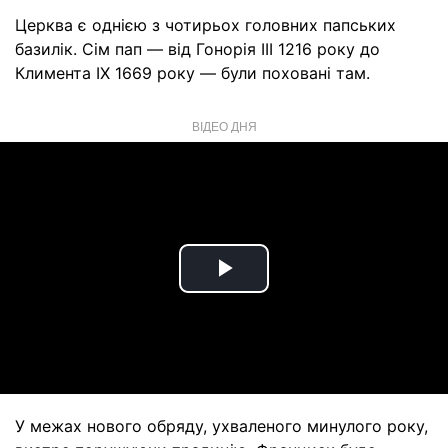
Церква є однією з чотирьох головних папських
базилік. Сім пап — від Гонорія III 1216 року до
Климента IX 1669 року — були поховані там.
ВІДЕО ДНЯ
Play
Video
У межах нового обряду, ухваленого минулого року,