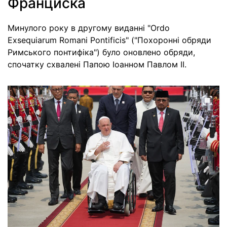
Франциска
Минулого року в другому виданні "Ordo
Exsequiarum Romani Pontificis" ("Похоронні обряди
Римського понтифіка") було оновлено обряди,
спочатку схвалені Папою Іоанном Павлом II.