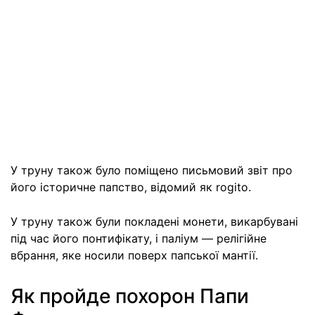
У труну також було поміщено письмовий звіт про
його історичне папство, відомий як rogito.
У труну також були покладені монети, викарбувані
під час його понтифікату, і паліум — релігійне
вбрання, яке носили поверх папської мантії.
Як пройде похорон Папи