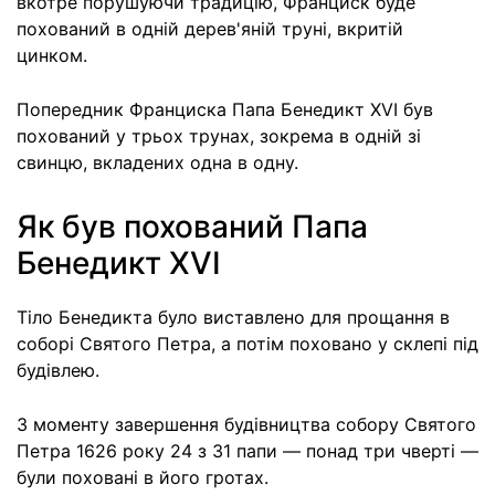
вкотре порушуючи традицію, Франциск буде
похований в одній дерев'яній труні, вкритій
цинком.
Попередник Франциска Папа Бенедикт XVI був
похований у трьох трунах, зокрема в одній зі
свинцю, вкладених одна в одну.
Як був похований Папа
Бенедикт XVI
Тіло Бенедикта було виставлено для прощання в
соборі Святого Петра, а потім поховано у склепі під
будівлею.
З моменту завершення будівництва собору Святого
Петра 1626 року 24 з 31 папи — понад три чверті —
були поховані в його гротах.