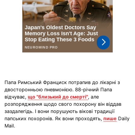
Папа Римський Франциск потрапив до лікарні з
двосторонньою пневмонією. 88-річний Папа
відчуває,
що "близький до смерті"
, але
розпорядження щодо свого похорону він віддав
заздалегідь. І вони порушують вікові традиції
папських похоронів. Як вони проходять,
пише
Daily
Mail.