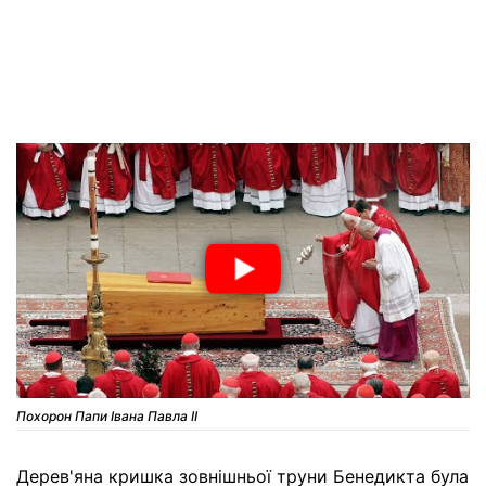
Похорон Папи Івана Павла II
Дерев'яна кришка зовнішньої труни Бенедикта була