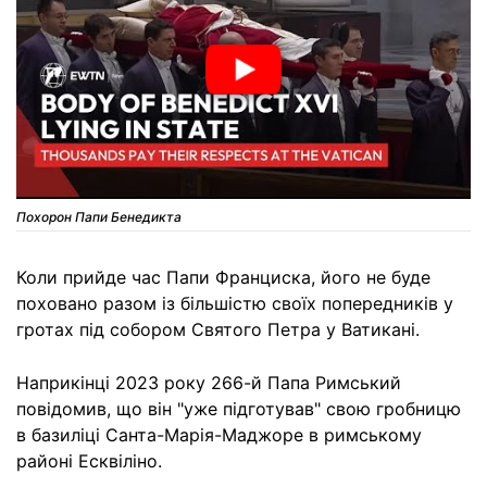
Похорон Папи Бенедикта
Коли прийде час Папи Франциска, його не буде
поховано разом із більшістю своїх попередників у
гротах під собором Святого Петра у Ватикані.
Наприкінці 2023 року 266-й Папа Римський
повідомив, що він "уже підготував" свою гробницю
в базиліці Санта-Марія-Маджоре в римському
районі Есквіліно.