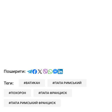
відправити у Telegram
поділитись у Facebook
поділитись у X
відправити у Viber
відправити у Whatsapp
відправити у Messenger
відправити у LinkedIn
Поширити:
Теги:
ВАТИКАН
ПАПА РИМСЬКИЙ
ПОХОРОН
ПАПА ФРАНЦИСК
ПАПА РИМСЬКИЙ ФРАНЦИСК