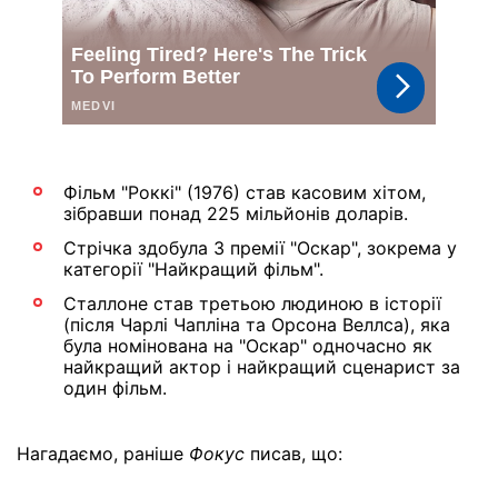
Фільм "Роккі" (1976) став касовим хітом,
зібравши понад 225 мільйонів доларів.
Стрічка здобула 3 премії "Оскар", зокрема у
категорії "Найкращий фільм".
Сталлоне став третьою людиною в історії
(після Чарлі Чапліна та Орсона Веллса), яка
була номінована на "Оскар" одночасно як
найкращий актор і найкращий сценарист за
один фільм.
Нагадаємо, раніше
Фокус
писав, що: