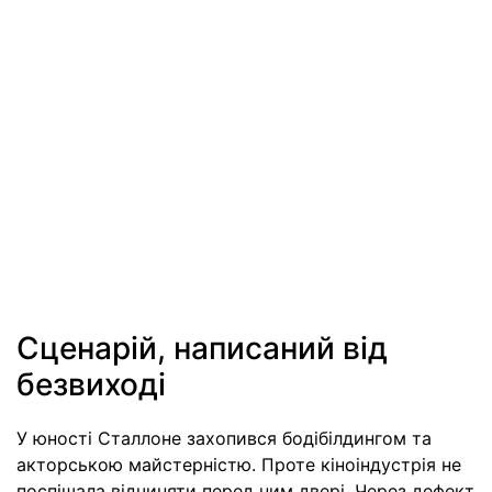
Сценарій, написаний від
безвиході
У юності Сталлоне захопився бодібілдингом та
акторською майстерністю. Проте кіноіндустрія не
поспішала відчиняти перед ним двері. Через дефект