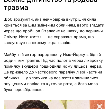
травма
Щоб зрозуміти, яка неймовірна внутрішня сила
криється за цим зміненим обличчям, варто згадати,
через що пройшов Сталлоне на шляху до вершини
Олімпу. Його життя — це справжня драма, що
заслуговує на окрему екранізацію.
Майбутній актор народився у Нью-Йорку в бідній
родині іммігрантів. Під час пологів через лікарську
помилку акушери пошкодили йому лицьові нерви.
Це призвело до часткового паралічу лівої частини
обличчя — у хлопчика на все життя залишилися
опущеними повіка та куточок рота, а його мова
була нерозбірливою.