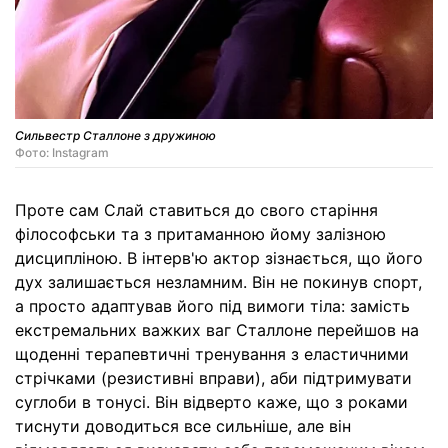
Сильвестр Сталлоне з дружиною
Фото: Instagram
Проте сам Слай ставиться до свого старіння
філософськи та з притаманною йому залізною
дисципліною. В інтерв'ю актор зізнається, що його
дух залишається незламним. Він не покинув спорт,
а просто адаптував його під вимоги тіла: замість
екстремальних важких ваг Сталлоне перейшов на
щоденні терапевтичні тренування з еластичними
стрічками (резистивні вправи), аби підтримувати
суглоби в тонусі. Він відверто каже, що з роками
тиснути доводиться все сильніше, але він