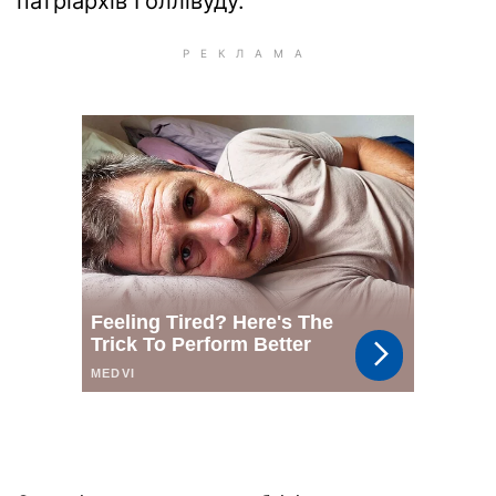
патріархів Голлівуду.