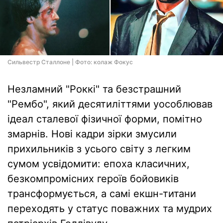
Сильвестр Сталлоне | Фото: колаж Фокус
Незламний "Роккі" та безстрашний
"Рембо", який десятиліттями уособлював
ідеал сталевої фізичної форми, помітно
змарнів. Нові кадри зірки змусили
прихильників з усього світу з легким
сумом усвідомити: епоха класичних,
безкомпромісних героїв бойовиків
трансформується, а самі екшн-титани
переходять у статус поважних та мудрих