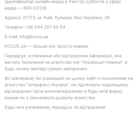
Ідентифікатор онлайн-медіа в Реєстрі суб’єктів у сфері
медіа — R40-03129
Адреса: 01133, м. Київ, бульвар Лесі Українки, 26
Телефон: +38 044 207 45 54
E-mail: info@focus.ua
FOCUS.UA — більше ніж просто новини.
Передрук, копіювання або відтворення інформації, яка
містить посилання на агентство ІнА "Українські Новини", в
будь-якому вигляді суворо заборонені.
Всі матеріали, які розміщені на цьому сайті з посиланням на
агентство "Інтерфакс-Україна", не підлягають подальшому
відтворенню та/чи розповсюдженню в будь-якій формі,
інакше як з письмового дозволу агентства.
Будь-яке копіювання, передрук та відтворення
фотографічних творів та/або аудіовізуальних творів
правовласника Getty Images — суворо забороняється.
Матеріали з плашками "Р", "Новини партнерів", "Новини
компаній", "Новини партій", "Інновації", "Позиція",