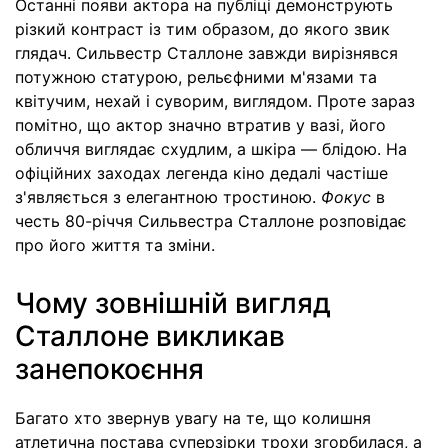
Останні появи актора на публіці демонструють
різкий контраст із тим образом, до якого звик
глядач. Сильвестр Сталлоне завжди вирізнявся
потужною статурою, рельєфними м'язами та
квітучим, нехай і суворим, виглядом. Проте зараз
помітно, що актор значно втратив у вазі, його
обличчя виглядає схудлим, а шкіра — блідою. На
офіційних заходах легенда кіно дедалі частіше
з'являється з елегантною тростиною.
Фокус
в
честь 80-річчя Сильвестра Сталлоне розповідає
про його життя та зміни.
Чому зовнішній вигляд
Сталлоне викликав
занепокоєння
Багато хто звернув увагу на те, що колишня
атлетична постава суперзірки трохи згорбилася, а