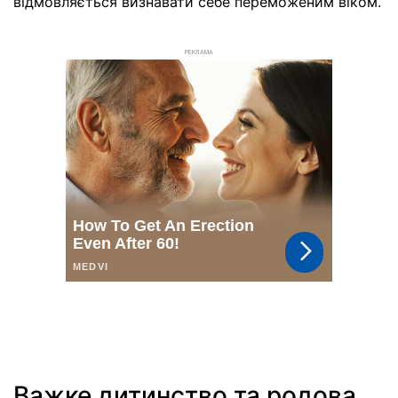
відмовляється визнавати себе переможеним віком.
РЕКЛАМА
Важке дитинство та родова