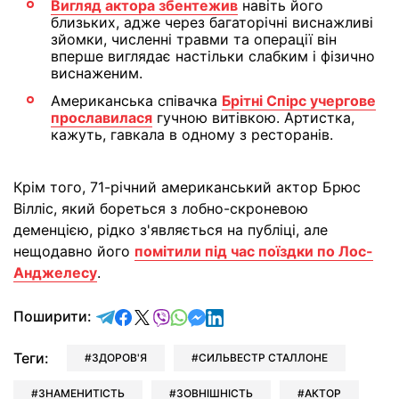
Вигляд актора збентежив
навіть його
близьких, адже через багаторічні виснажливі
зйомки, численні травми та операції він
вперше виглядає настільки слабким і фізично
виснаженим.
Американська співачка
Брітні Спірс учергове
прославилася
гучною витівкою. Артистка,
кажуть, гавкала в одному з ресторанів.
Крім того, 71-річний американський актор Брюс
Вілліс, який бореться з лобно-скроневою
деменцією, рідко з'являється на публіці, але
нещодавно його
помітили під час поїздки по Лос-
Анджелесу
.
відправити у Telegram
поділитись у Facebook
поділитись у X
відправити у Viber
відправити у Whatsapp
відправити у Messenger
відправити у LinkedIn
Поширити:
Теги:
ЗДОРОВ'Я
СИЛЬВЕСТР СТАЛЛОНЕ
ЗНАМЕНИТІСТЬ
ЗОВНІШНІСТЬ
АКТОР