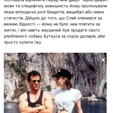
мови та специфічну зовнішність йому пропонували
лише епізодичні ролі бандитів, вишибал або німих
статистів. Дійшло до того, що Слай опинився за
межею бідності — йому не було чим платити за
житло, і він навіть змушений був продати свого
улюбленого собаку Буткуса за сорок доларів, аби
просто купити їжу.