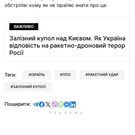
обстрілів: кому як не Ізраїлю знати про це.
ВАЖЛИВО
Залізний купол над Києвом. Як Україна
відповість на ракетно-дроновий терор
Росії
Теги:
ІЗРАЇЛЬ
ППО
РАКЕТНИЙ УДАР
ЗАЛІЗНИЙ КУПОЛ
відправити у Telegram
поділитись у Facebook
поділитись у X
відправити у Viber
відправити у Whatsapp
відправити у Messenger
відправити у LinkedIn
Поширити: