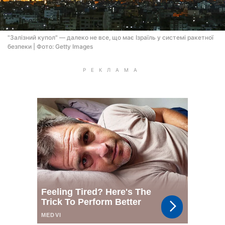
"Залізний купол" — далеко не все, що має Ізраїль у системі ракетної
безпеки | Фото: Getty Images