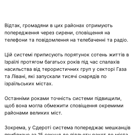
Відтак, громадяни в цих районах отримують
попередження через сирени, сповіщення на
телефони та повідомлення на телебаченні та радіо.
Цій системі приписують порятунок сотень життів в
Ізраїлі протягом багатьох років під час спалахів
насильства від терористичних груп у секторі Газа
та Лівані, які запускали тисячі снарядів по
ізраїльських містах.
Останніми роками точність системи підвищили,
щоб вона могла обмежити сповіщення окремими
районами великих міст.
Зокрема, у Сдероті система попереджає мешканців
приблизно за 15 секунд до підльоту ракет до міста.