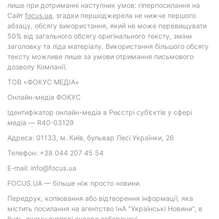
лише при дотриманні наступних умов: гіперпосилання на
Cайт
focus.ua
, згадки першоджерела не нижче першого
абзацу, обсягу використання, який не може перевищувати
50% від загального обсягу оригінального тексту, зміни
заголовку та ліда матеріалу. Використання більшого обсягу
тексту можливе лише за умови отримання письмового
дозволу Компанії.
ТОВ «ФОКУС МЕДІА»
Онлайн-медіа ФОКУС
Ідентифікатор онлайн-медіа в Реєстрі суб’єктів у сфері
медіа — R40-03129
Адреса: 01133, м. Київ, бульвар Лесі Українки, 26
Телефон: +38 044 207 45 54
E-mail: info@focus.ua
FOCUS.UA — більше ніж просто новини.
Передрук, копіювання або відтворення інформації, яка
містить посилання на агентство ІнА "Українські Новини", в
будь-якому вигляді суворо заборонені.