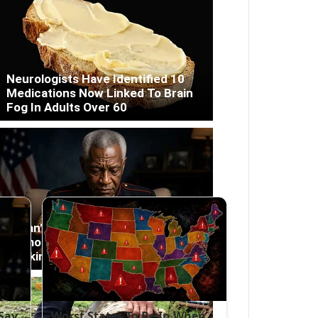
Neurologists Have Identified 10
Medications Now Linked To Brain
Fog In Adults Over 60
Japan's Greatest Doctors Say
Memory Loss Isn't Age: Just Stop
Drinking These 3 Beverages