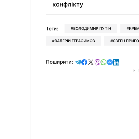
конфлікту
Теги:
ВОЛОДИМИР ПУТІН
КРЕ
ВАЛЕРІЙ ГЕРАСИМОВ
ЄВГЕН ПРИГ
відправити у Telegram
поділитись у Facebo
поділитись у X
відправити у Vi
відправити у
відправит
відправи
Поширити: