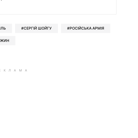
МЛЬ
СЕРГІЙ ШОЙГУ
РОСІЙСЬКА АРМІЯ
ОЖИН
ok
ber
 Whatsapp
и у Messenger
ти у LinkedIn