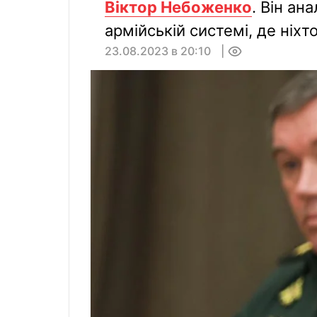
Віктор Небоженко
. Він ан
армійській системі, де ніхт
23.08.2023 в 20:10
0