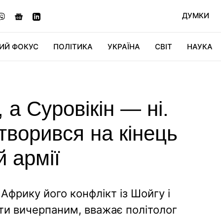
ДУМКИ
ИЙ ФОКУС
ПОЛІТИКА
УКРАЇНА
СВІТ
НАУКА
ДІДЖИТАЛ
АВТО
СВІТФАН
КУ
 а Суровікін — ні.
творився на кінець
й армії
фрику його конфлікт із Шойгу і
и вичерпаним, вважає політолог