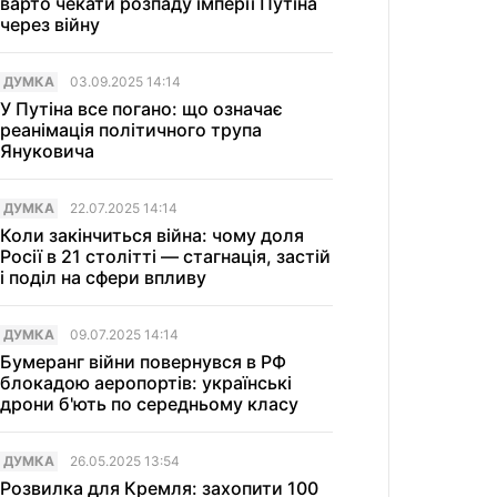
варто чекати розпаду імперії Путіна
через війну
ДУМКА
03.09.2025 14:14
У Путіна все погано: що означає
реанімація політичного трупа
Януковича
ДУМКА
22.07.2025 14:14
Коли закінчиться війна: чому доля
Росії в 21 столітті — стагнація, застій
і поділ на сфери впливу
ДУМКА
09.07.2025 14:14
Бумеранг війни повернувся в РФ
блокадою аеропортів: українські
дрони б'ють по середньому класу
ДУМКА
26.05.2025 13:54
Розвилка для Кремля: захопити 100