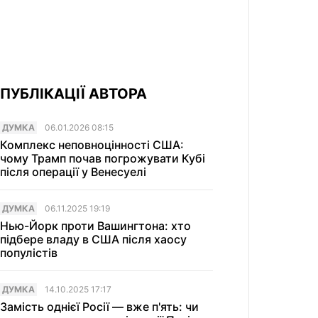
ПУБЛІКАЦІЇ АВТОРА
ДУМКА
06.01.2026 08:15
Комплекс неповноцінності США:
чому Трамп почав погрожувати Кубі
після операції у Венесуелі
ДУМКА
06.11.2025 19:19
Нью-Йорк проти Вашингтона: хто
підбере владу в США після хаосу
популістів
ДУМКА
14.10.2025 17:17
Замість однієї Росії — вже п'ять: чи