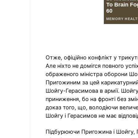
Отже, офіційно конфлікт у трику
Але ніхто не домігся повного усп
ображеного міністра оборони Шой
Пригожиним за цей карикатурний
Шойгу-Герасимова в армії. Шойгу
приниження, бо на фронті без змі
доказ того, що, володіючи велич
Шойгу і Герасимов не має відпові
Підбурюючи Пригожина і Шойгу, 