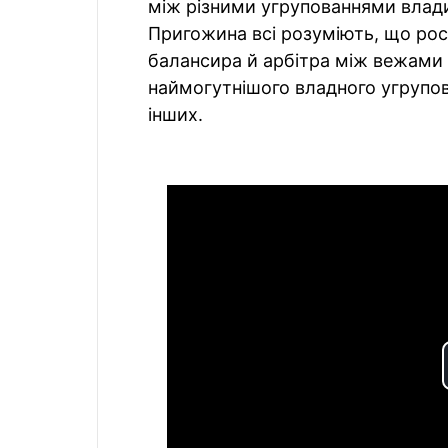
між різними угрупованнями влади 
Пригожина всі розуміють, що рос
балансира й арбітра між вежами 
наймогутнішого владного угрупова
інших.