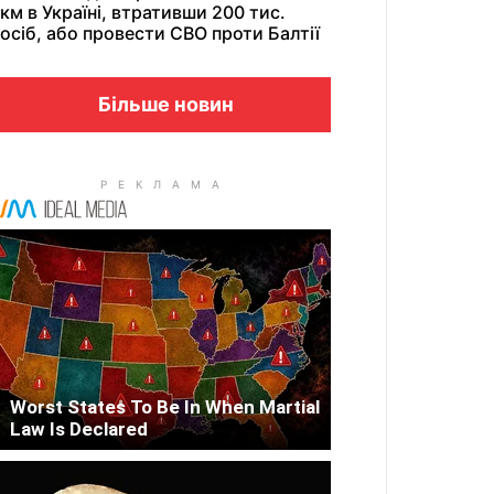
км в Україні, втративши 200 тис.
осіб, або провести СВО проти Балтії
Більше новин
Worst States To Be In When Martial
Law Is Declared