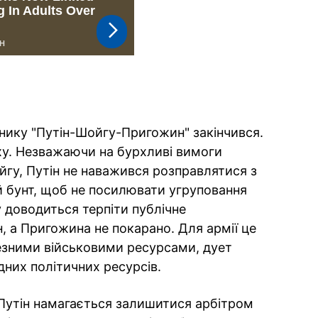
тнику "Путін-Шойгу-Пригожин" закінчився.
іху. Незважаючи на бурхливі вимоги
гу, Путін не наважився розправлятися з
 бунт, щоб не посилювати угруповання
 доводиться терпіти публічне
н, а Пригожина не покарано. Для армії це
езними військовими ресурсами, дует
дних політичних ресурсів.
Путін намагається залишитися арбітром