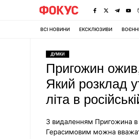
ВСІ НОВИНИ
ЕКСКЛЮЗИВИ
ВОЄНН
ДУМКИ
Пригожин ожив,
Який розклад у
літа в російські
З видаленням Пригожина в А
Герасимовим можна вважат