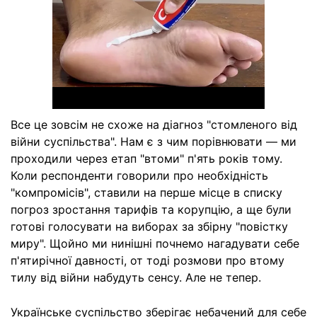
Все це зовсім не схоже на діагноз "стомленого від
війни суспільства". Нам є з чим порівнювати — ми
проходили через етап "втоми" п'ять років тому.
Коли респонденти говорили про необхідність
"компромісів", ставили на перше місце в списку
погроз зростання тарифів та корупцію, а ще були
готові голосувати на виборах за збірну "повістку
миру". Щойно ми нинішні почнемо нагадувати себе
п'ятирічної давності, от тоді розмови про втому
тилу від війни набудуть сенсу. Але не тепер.
Українське суспільство зберігає небачений для себе