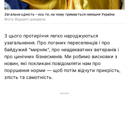
Загальна єдність – ось те, на чому тримається нинішня Україна
Фото: Відкриті джерела
З цього протиріччя легко народжуються
узагальнення. Про поганих переселенців і про
байдужий "мирняк", про неадекватних ветеранів і
про цинічних бізнесменів. Ми робимо висновки з
новин, які покликані повідомляти нам про
порушення норми — щоб потім відчути прикрість,
злість та самотність.
РЕКЛАМА