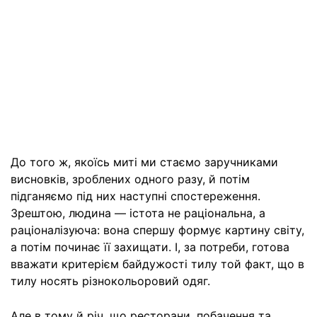
До того ж, якоїсь миті ми стаємо заручниками
висновків, зроблених одного разу, й потім
підганяємо під них наступні спостереження.
Зрештою, людина — істота не раціональна, а
раціоналізуюча: вона спершу формує картину світу,
а потім починає її захищати. І, за потреби, готова
вважати критерієм байдужості тилу той факт, що в
тилу носять різнокольоровий одяг.
Але в тому й річ, що ресторани, побачення та