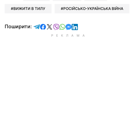
ВИЖИТИ В ТИЛУ
РОСІЙСЬКО-УКРАЇНСЬКА ВІЙНА
відправити у Telegram
поділитись у Facebook
поділитись у X
відправити у Viber
відправити у Whatsapp
відправити у Messenger
відправити у LinkedIn
Поширити: