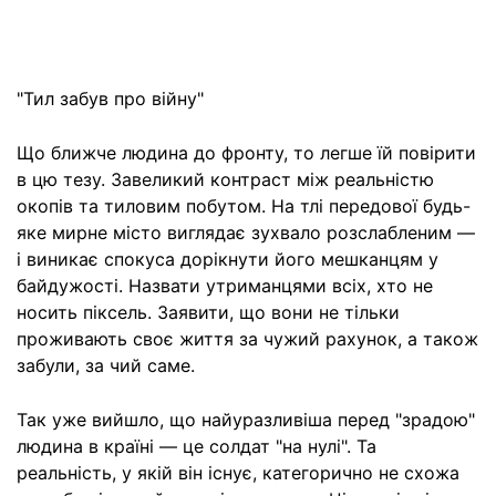
"Тил забув про війну"
Що ближче людина до фронту, то легше їй повірити
в цю тезу. Завеликий контраст між реальністю
окопів та тиловим побутом. На тлі передової будь-
яке мирне місто виглядає зухвало розслабленим —
і виникає спокуса дорікнути його мешканцям у
байдужості. Назвати утриманцями всіх, хто не
носить піксель. Заявити, що вони не тільки
проживають своє життя за чужий рахунок, а також
забули, за чий саме.
Так уже вийшло, що найуразливіша перед "зрадою"
людина в країні — це солдат "на нулі". Та
реальність, у якій він існує, категорично не схожа