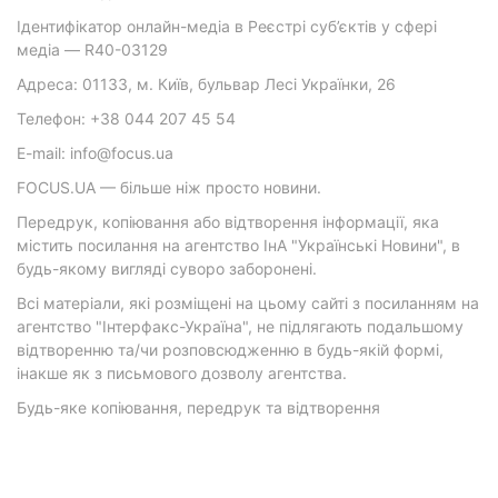
Ідентифікатор онлайн-медіа в Реєстрі суб’єктів у сфері
медіа — R40-03129
Адреса: 01133, м. Київ, бульвар Лесі Українки, 26
Телефон: +38 044 207 45 54
E-mail: info@focus.ua
FOCUS.UA — більше ніж просто новини.
Передрук, копіювання або відтворення інформації, яка
містить посилання на агентство ІнА "Українські Новини", в
будь-якому вигляді суворо заборонені.
Всі матеріали, які розміщені на цьому сайті з посиланням на
агентство "Інтерфакс-Україна", не підлягають подальшому
відтворенню та/чи розповсюдженню в будь-якій формі,
інакше як з письмового дозволу агентства.
Будь-яке копіювання, передрук та відтворення
фотографічних творів та/або аудіовізуальних творів
правовласника Getty Images — суворо забороняється.
Матеріали з плашками "Р", "Новини партнерів", "Новини