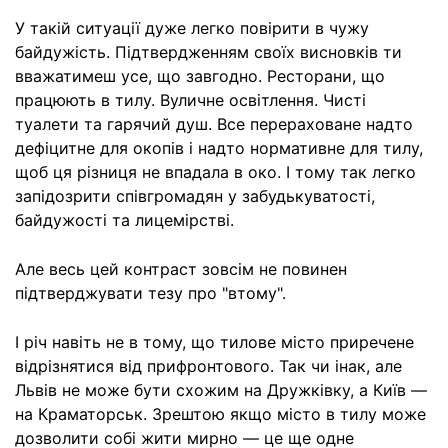
У такій ситуації дуже легко повірити в чужу
байдужість. Підтвердженням своїх висновків ти
вважатимеш усе, що завгодно. Ресторани, що
працюють в тилу. Вуличне освітлення. Чисті
туалети та гарячий душ. Все перераховане надто
дефіцитне для окопів і надто нормативне для тилу,
щоб ця різниця не впадала в око. І тому так легко
запідозрити співгромадян у забудькуватості,
байдужості та лицемірстві.
Але весь цей контраст зовсім не повинен
підтверджувати тезу про "втому".
І річ навіть не в тому, що тилове місто приречене
відрізнятися від прифронтового. Так чи інак, але
Львів не може бути схожим на Дружківку, а Київ —
на Краматорськ. Зрештою якщо місто в тилу може
дозволити собі жити мирно — це ще одне