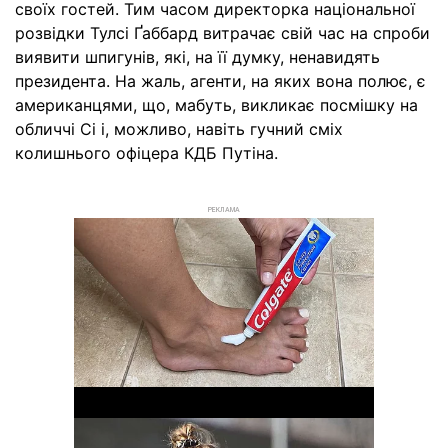
своїх гостей. Тим часом директорка національної
розвідки Тулсі Ґаббард витрачає свій час на спроби
виявити шпигунів, які, на її думку, ненавидять
президента. На жаль, агенти, на яких вона полює, є
американцями, що, мабуть, викликає посмішку на
обличчі Сі і, можливо, навіть гучний сміх
колишнього офіцера КДБ Путіна.
РЕКЛАМА