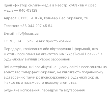
Ідентифікатор онлайн-медіа в Реєстрі суб’єктів у сфері
медіа — R40-03129
Адреса: 01133, м. Київ, бульвар Лесі Українки, 26
Телефон: +38 044 207 45 54
E-mail: info@focus.ua
FOCUS.UA — більше ніж просто новини.
Передрук, копіювання або відтворення інформації, яка
містить посилання на агентство ІнА "Українські Новини", в
будь-якому вигляді суворо заборонені.
Всі матеріали, які розміщені на цьому сайті з посиланням на
агентство "Інтерфакс-Україна", не підлягають подальшому
відтворенню та/чи розповсюдженню в будь-якій формі,
інакше як з письмового дозволу агентства.
Будь-яке копіювання, передрук та відтворення
фотографічних творів та/або аудіовізуальних творів
правовласника Getty Images — суворо забороняється.
Матеріали з плашками "Р", "Новини партнерів", "Новини