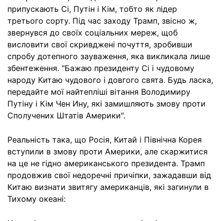
припускають Сі, Путін і Кім, тобто як лідер
третього сорту. Під час заходу Трамп, звісно ж,
звернувся до своїх соціальних мереж, щоб
висловити свої скривджені почуття, зробивши
спробу дотепного зауваження, яка викликала лише
збентеження. "Бажаю президенту Сі і чудовому
народу Китаю чудового і довгого свята. Будь ласка,
передайте мої найтепліші вітання Володимиру
Путіну і Кім Чен Ину, які замишляють змову проти
Сполучених Штатів Америки".
Реальність така, що Росія, Китай і Північна Корея
вступили в змову проти Америки, але скаржитися
на це не гідно американського президента. Трамп
продовжив свої недоречні причіпки, зажадавши від
Китаю визнати звитягу американців, які загинули в
Тихому океані: