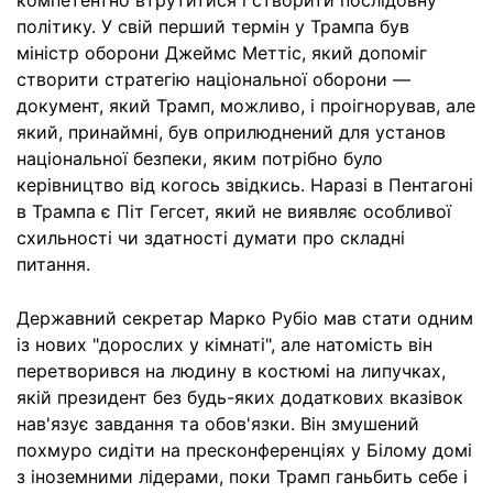
компетентно втрутитися і створити послідовну
політику. У свій перший термін у Трампа був
міністр оборони Джеймс Меттіс, який допоміг
створити стратегію національної оборони —
документ, який Трамп, можливо, і проігнорував, але
який, принаймні, був оприлюднений для установ
національної безпеки, яким потрібно було
керівництво від когось звідкись. Наразі в Пентагоні
в Трампа є Піт Гегсет, який не виявляє особливої
схильності чи здатності думати про складні
питання.
Державний секретар Марко Рубіо мав стати одним
із нових "дорослих у кімнаті", але натомість він
перетворився на людину в костюмі на липучках,
якій президент без будь-яких додаткових вказівок
нав'язує завдання та обов'язки. Він змушений
похмуро сидіти на пресконференціях у Білому домі
з іноземними лідерами, поки Трамп ганьбить себе і