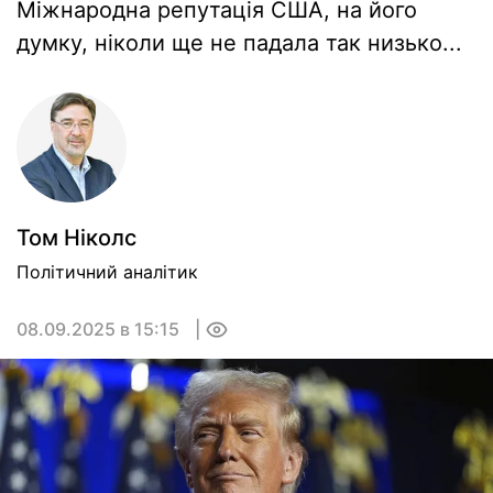
Міжнародна репутація США, на його
думку, ніколи ще не падала так низько...
Том Нiколс
Політичний аналітик
08.09.2025 в 15:15
0