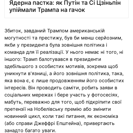
Ядерна пастка: як Путін та Сі Цзіньпін
упіймали Трампа на гачок
Збиток, завданий Трампом американській
могутності та престижу, був би менш серйозним,
якби у президента була зовнішня політика і
команда для її реалізації. У нього немає ні того, ні
іншого: Трамп балотувався в президенти
здебільшого з особистих мотивів, зокрема щоб
уникнути в'язниці, а його зовнішня політика, така,
яка вона є, є лише продовженням його особистих
інтересів. Він проводить саміти, робить заяви в
соціальних мережах і бере участь у фотосесіях,
мабуть, переважно для того, щоб підкріпити свої
претензії на Нобелівську премію або змінити
новинний цикл, коли такі питання, як економіка
(або справи Джеффрі Епштейна), привертають
занадто багато уваги.