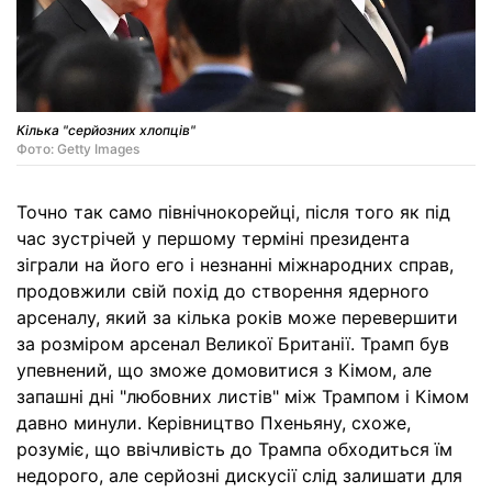
Кілька "серйозних хлопців"
Фото: Getty Images
Точно так само північнокорейці, після того як під
час зустрічей у першому терміні президента
зіграли на його его і незнанні міжнародних справ,
продовжили свій похід до створення ядерного
арсеналу, який за кілька років може перевершити
за розміром арсенал Великої Британії. Трамп був
упевнений, що зможе домовитися з Кімом, але
запашні дні "любовних листів" між Трампом і Кімом
давно минули. Керівництво Пхеньяну, схоже,
розуміє, що ввічливість до Трампа обходиться їм
недорого, але серйозні дискусії слід залишати для