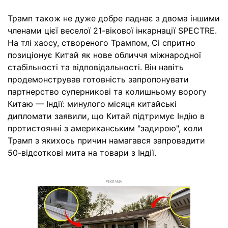
Трамп також не дуже добре ладнає з двома іншими
членами цієї веселої 21-вікової інкарнації SPECTRE.
На тлі хаосу, створеного Трампом, Сі спритно
позиціонує Китай як нове обличчя міжнародної
стабільності та відповідальності. Він навіть
продемонстрував готовність запропонувати
партнерство суперникові та колишньому ворогу
Китаю — Індії: минулого місяця китайські
дипломати заявили, що Китай підтримує Індію в
протистоянні з американським "задирою", коли
Трамп з якихось причин намагався запровадити
50-відсоткові мита на товари з Індії.
РЕКЛАМА