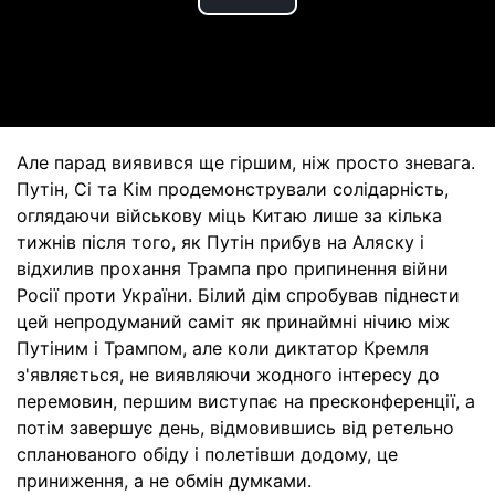
Play
Video
Але парад виявився ще гіршим, ніж просто зневага.
Путін, Сі та Кім продемонстрували солідарність,
оглядаючи військову міць Китаю лише за кілька
тижнів після того, як Путін прибув на Аляску і
відхилив прохання Трампа про припинення війни
Росії проти України. Білий дім спробував піднести
цей непродуманий саміт як принаймні нічию між
Путіним і Трампом, але коли диктатор Кремля
з'являється, не виявляючи жодного інтересу до
перемовин, першим виступає на пресконференції, а
потім завершує день, відмовившись від ретельно
спланованого обіду і полетівши додому, це
приниження, а не обмін думками.