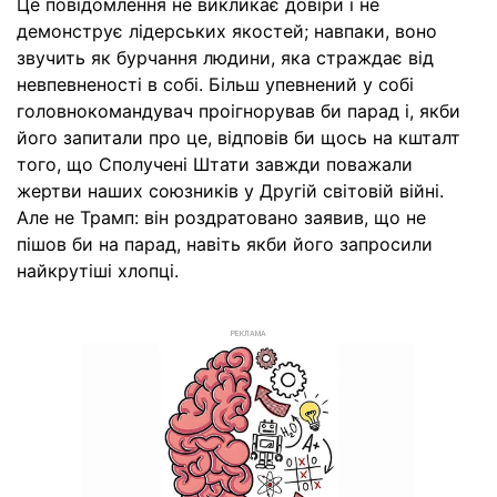
Це повідомлення не викликає довіри і не
демонструє лідерських якостей; навпаки, воно
звучить як бурчання людини, яка страждає від
невпевненості в собі. Більш упевнений у собі
головнокомандувач проігнорував би парад і, якби
його запитали про це, відповів би щось на кшталт
того, що Сполучені Штати завжди поважали
жертви наших союзників у Другій світовій війні.
Але не Трамп: він роздратовано заявив, що не
пішов би на парад, навіть якби його запросили
найкрутіші хлопці.
РЕКЛАМА