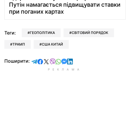
Путін намагається підвищувати ставки
при поганих картах
Теги:
ГЕОПОЛІТИКА
СВІТОВИЙ ПОРЯДОК
ТРАМП
США КИТАЙ
відправити у Telegram
поділитись у Facebook
поділитись у X
відправити у Viber
відправити у Whatsapp
відправити у Messenger
відправити у LinkedIn
Поширити: