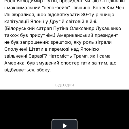
Росії Володимир Путін, президент Китаю Сі Цзіньпін
і максимальний "непо-бейбі" Північної Кореї Кім Чен
Ин зібралися, щоб відсвяткувати 80-ту річницю
капітуляції Японії у Другій світовій війні.
(Білоруський сатрап Путіна Олександр Лукашенко
також був присутнім.) Американський президент
не був запрошений: зрештою, яку роль зіграли
Сполучені Штати в перемозі над Японією і
звільненні Євразії? Натомість Трамп, як і сама
Америка, був змушений спостерігати за тим, що
відбувається, збоку.
ВІДЕО ДНЯ