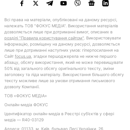
Всі права на матеріали, опубліковані на даному ресурсі,
належать ТОВ "ФОКУС МЕДІА". Використання матеріалів
дозволяється лише при дотриманні вимог, описаних в
розділі "Правила користування сайтом"
. Використовувати
інформацію, розміщену на даному ресурсі, дозволяється
лише при дотриманні наступних умов: гіперпосилання на
Cайт
focus.ua
, згадки першоджерела не нижче першого
абзацу, обсягу використання, який не може перевищувати
50% від загального обсягу оригінального тексту, зміни
заголовку та ліда матеріалу. Використання більшого обсягу
тексту можливе лише за умови отримання письмового
дозволу Компанії.
ТОВ «ФОКУС МЕДІА»
Онлайн-медіа ФОКУС
Ідентифікатор онлайн-медіа в Реєстрі суб’єктів у сфері
медіа — R40-03129
Адреса: 01133, м. Київ, бульвар Лесі Українки, 26