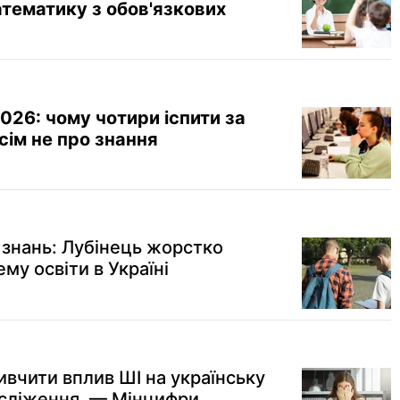
тематику з обов'язкових
26: чому чотири іспити за
сім не про знання
 знань: Лубінець жорстко
му освіти в Україні
вчити вплив ШІ на українську
досліження, — Мінцифри