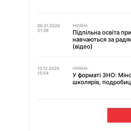
06.01.2026
УКРАЇНА
21:58
Підпільна освіта пр
навчаються за радя
(відео)
10.12.2025
УКРАЇНА
15:54
У форматі ЗНО: Мін
школярів, подробиц