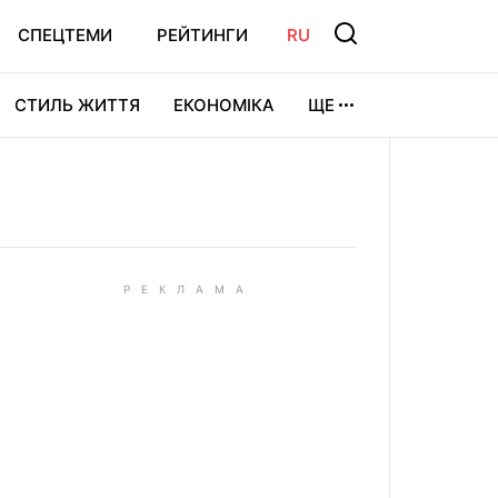
СПЕЦТЕМИ
РЕЙТИНГИ
RU
СТИЛЬ ЖИТТЯ
ЕКОНОМІКА
ЩЕ
ЛЬТУРА
ВІДЕОІГРИ
СПОРТ