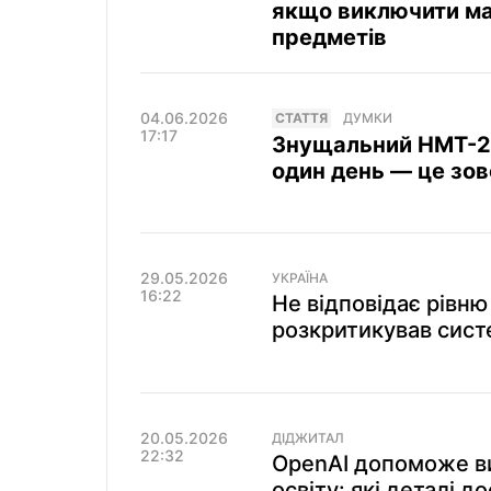
якщо виключити ма
предметів
04.06.2026
СТАТТЯ
ДУМКИ
17:17
Знущальний НМТ-20
один день — це зов
29.05.2026
УКРАЇНА
16:22
Не відповідає рівню
розкритикував систе
20.05.2026
ДІДЖИТАЛ
22:32
OpenAI допоможе ви
освіту: які деталі 