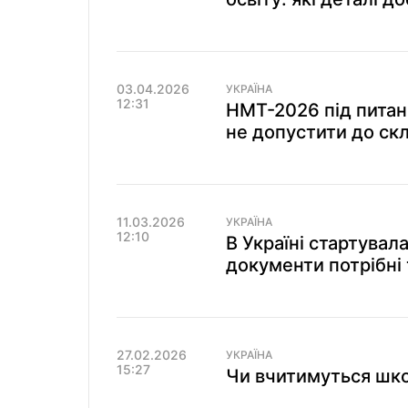
03.04.2026
УКРАЇНА
12:31
НМТ-2026 під питан
не допустити до ск
11.03.2026
УКРАЇНА
12:10
В Україні стартувал
документи потрібні 
27.02.2026
УКРАЇНА
15:27
Чи вчитимуться школ