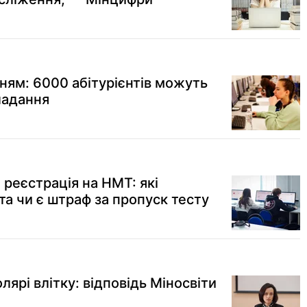
ням: 6000 абітурієнтів можуть
ладання
а реєстрація на НМТ: які
та чи є штраф за пропуск тесту
ярі влітку: відповідь Міносвіти