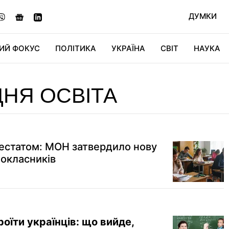
ДУМКИ
ИЙ ФОКУС
ПОЛІТИКА
УКРАЇНА
СВІТ
НАУКА
ДІДЖИТАЛ
АВТО
СВІТФАН
КУ
НЯ ОСВІТА
тестатом: МОН затвердило нову
окласників
оїти українців: що вийде,