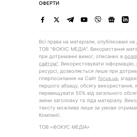
ОФЕРТИ
Всі права на матеріали, опубліковані н
ТОВ "ФОКУС МЕДІА". Використання мате
при дотриманні вимог, описаних в
розд
сайтом"
. Використовувати інформацію,
ресурсі, дозволяється лише при дотрим
гіперпосилання на Cайт
focus.ua
, згадк
першого абзацу, обсягу використання, 
перевищувати 50% від загального обсяг
зміни заголовку та ліда матеріалу. Вик
тексту можливе лише за умови отрима
Компанії.
ТОВ «ФОКУС МЕДІА»