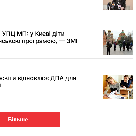
и УПЦ МП: у Києві діти
нською програмою, — ЗМІ
освіти відновлює ДПА для
і
Більше