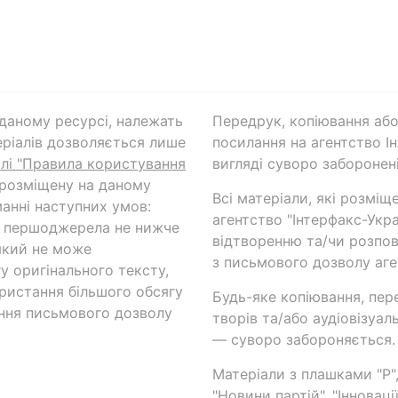
а даному ресурсі, належать
Передрук, копіювання або
ріалів дозволяється лише
посилання на агентство Ін
ілі "Правила користування
вигляді суворо заборонені
 розміщену на даному
Всі матеріали, які розміщ
анні наступних умов:
агентство "Інтерфакс-Укр
и першоджерела не нижче
відтворенню та/чи розпов
який не може
з письмового дозволу аге
у оригінального тексту,
ористання більшого обсягу
Будь-яке копіювання, пер
ння письмового дозволу
творів та/або аудіовізуал
— суворо забороняється.
Матеріали з плашками "Р",
"Новини партій", "Інноваці