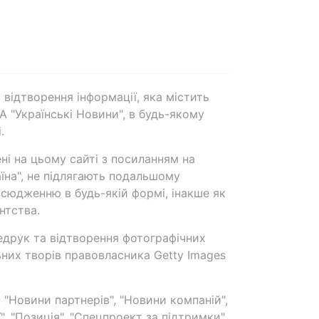
 відтворення інформації, яка містить
А "Українські Новини", в будь-якому
.
ені на цьому сайті з посиланням на
аїна", не підлягають подальшому
сюдженню в будь-якій формі, інакше як
нтства.
едрук та відтворення фотографічних
ьних творів правовласника Getty Images
 "Новини партнерів", "Новини компаній",
ї", "Позиція", "Спецпроект за підтримки"