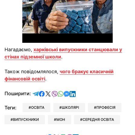
Нагадаємо,
харківські випускники станцювали у
стінах підземної школи
.
Також повідомлялося,
чого бракує класичній
фінансовій освіті
.
відправити у Telegram
поділитись у Facebook
поділитись у X
відправити у Viber
відправити у Whatsapp
відправити у Messenger
відправити у LinkedIn
Поширити:
Теги:
ОСВІТА
ШКОЛЯРІ
ПРОФЕСІЯ
ВИПУСКНИКИ
МОН
СЕРЕДНЯ ОСВІТА