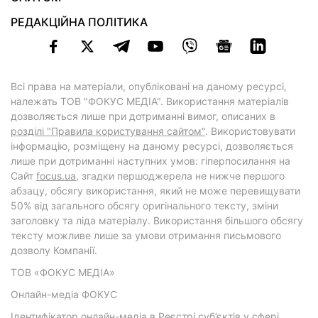
РЕДАКЦІЙНА ПОЛІТИКА
Всі права на матеріали, опубліковані на даному ресурсі,
належать ТОВ "ФОКУС МЕДІА". Використання матеріалів
дозволяється лише при дотриманні вимог, описаних в
розділі "Правила користування сайтом"
. Використовувати
інформацію, розміщену на даному ресурсі, дозволяється
лише при дотриманні наступних умов: гіперпосилання на
Cайт
focus.ua
, згадки першоджерела не нижче першого
абзацу, обсягу використання, який не може перевищувати
50% від загального обсягу оригінального тексту, зміни
заголовку та ліда матеріалу. Використання більшого обсягу
тексту можливе лише за умови отримання письмового
дозволу Компанії.
ТОВ «ФОКУС МЕДІА»
Онлайн-медіа ФОКУС
Ідентифікатор онлайн-медіа в Реєстрі суб’єктів у сфері