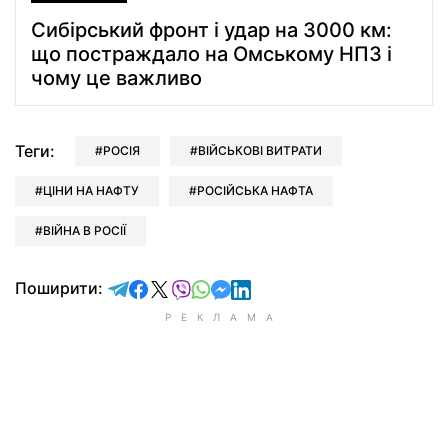
Сибірський фронт і удар на 3000 км:
що постраждало на Омському НПЗ і
чому це важливо
Теги:
РОСІЯ
ВІЙСЬКОВІ ВИТРАТИ
ЦІНИ НА НАФТУ
РОСІЙСЬКА НАФТА
ВІЙНА В РОСІЇ
відправити у Telegram
поділитись у Facebook
поділитись у X
відправити у Viber
відправити у Whatsapp
відправити у Messenger
відправити у LinkedIn
Поширити: