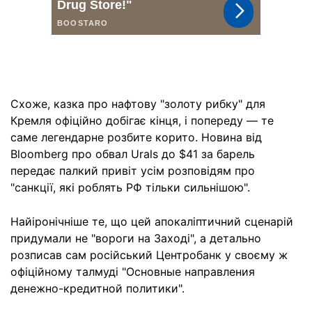
Схоже, казка про нафтову "золоту рибку" для
Кремля офіційно добігає кінця, і попереду — те
саме легендарне розбите корито. Новина від
Bloomberg про обвал Urals до $41 за барель
передає палкий привіт усім розповідям про
"санкції, які роблять РФ тільки сильнішою".
Найіронічніше те, що цей апокаліптичний сценарій
придумали не "вороги на Заході", а детально
розписав сам російський Центробанк у своєму ж
офіційному талмуді "Основные направления
денежно-кредитной политики".