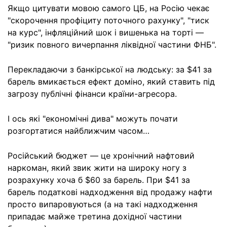
Якщо цитувати мовою самого ЦБ, на Росію чекає
"скорочення профіциту поточного рахунку", "тиск
на курс", інфляційний шок і вишенька на торті —
"ризик повного вичерпання ліквідної частини ФНБ".
Перекладаючи з банкірської на людську: за $41 за
барель вмикається ефект доміно, який ставить під
загрозу публічні фінанси країни-агресора.
І ось які "економічні дива" можуть почати
розгортатися найближчим часом…
Російський бюджет — це хронічний нафтовий
наркоман, який звик жити на широку ногу з
розрахунку хоча б $60 за барель. При $41 за
барель податкові надходження від продажу нафти
просто випаровуються (а на такі надходження
припадає майже третина дохідної частини