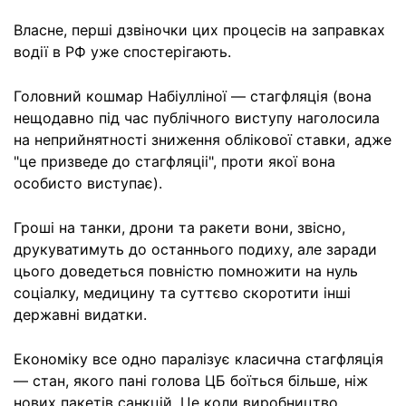
Власне, перші дзвіночки цих процесів на заправках
водії в РФ уже спостерігають.
Головний кошмар Набіулліної — стагфляція (вона
нещодавно під час публічного виступу наголосила
на неприйнятності зниження облікової ставки, адже
"це призведе до стагфляціі", проти якої вона
особисто виступає).
Гроші на танки, дрони та ракети вони, звісно,
друкуватимуть до останнього подиху, але заради
цього доведеться повністю помножити на нуль
соціалку, медицину та суттєво скоротити інші
державні видатки.
Економіку все одно паралізує класична стагфляція
— стан, якого пані голова ЦБ боїться більше, ніж
нових пакетів санкцій. Це коли виробництво