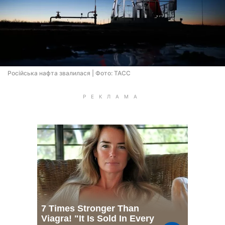
Росiйська нафта звалилася | Фото: ТАСС