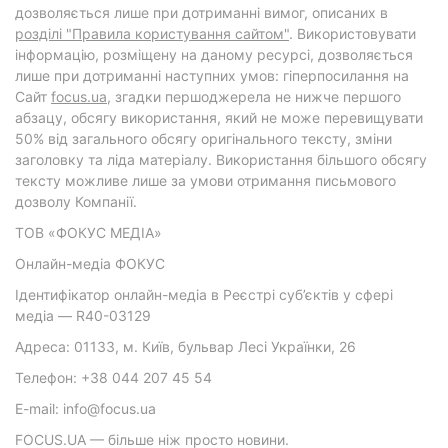
дозволяється лише при дотриманні вимог, описаних в
розділі "Правила користування сайтом"
. Використовувати
інформацію, розміщену на даному ресурсі, дозволяється
лише при дотриманні наступних умов: гіперпосилання на
Cайт
focus.ua
, згадки першоджерела не нижче першого
абзацу, обсягу використання, який не може перевищувати
50% від загального обсягу оригінального тексту, зміни
заголовку та ліда матеріалу. Використання більшого обсягу
тексту можливе лише за умови отримання письмового
дозволу Компанії.
ТОВ «ФОКУС МЕДІА»
Онлайн-медіа ФОКУС
Ідентифікатор онлайн-медіа в Реєстрі суб’єктів у сфері
медіа — R40-03129
Адреса: 01133, м. Київ, бульвар Лесі Українки, 26
Телефон: +38 044 207 45 54
E-mail: info@focus.ua
FOCUS.UA — більше ніж просто новини.