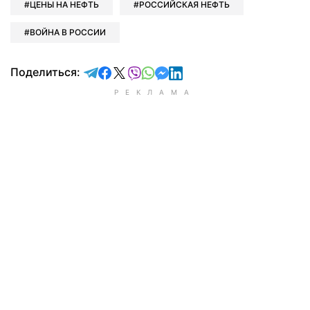
ЦЕНЫ НА НЕФТЬ
РОССИЙСКАЯ НЕФТЬ
ВОЙНА В РОССИИ
отправить в Telegram
поделиться в Facebook
поделиться в X
отправить в Viber
отправить в Whatsapp
отправить в Messenger
отправить в LinkedIn
Поделиться: