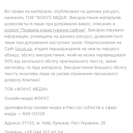
Всі права на матеріали, опубліковані на даному ресурсі,
належать ТОВ "ФОКУС МЕДІА". Використання матеріалів
дозволяється лише при дотриманні вимог, описаних в
розділі "Правила користування сайтом"
. Використовувати
інформацію, розміщену на даному ресурсі, дозволяється
лише при дотриманні наступних умов: гіперпосилання на
Cайт
focus.ua
, згадки першоджерела не нижче першого
абзацу, обсягу використання, який не може перевищувати
50% від загального обсягу оригінального тексту, зміни
заголовку та ліда матеріалу. Використання більшого обсягу
тексту можливе лише за умови отримання письмового
дозволу Компанії.
ТОВ «ФОКУС МЕДІА»
Онлайн-медіа ФОКУС
Ідентифікатор онлайн-медіа в Реєстрі суб’єктів у сфері
медіа — R40-03129
Адреса: 01133, м. Київ, бульвар Лесі Українки, 26
Телефон: +38 044 207 45 54