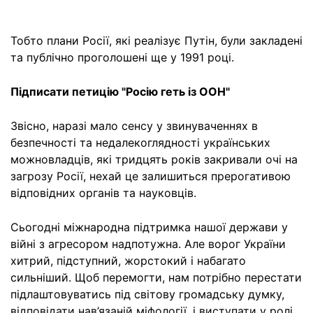
Тобто плани Росії, які реалізує Путін, були закладені
та публічно проголошені ще у 1991 році.
Підписати петицію "Росію геть із ООН"
Звісно, наразі мало сенсу у звинуваченнях в
безпечності та недалекоглядності українських
можновладців, які тридцять років закривали очі на
загрозу Росії, нехай це залишиться прерогативою
відповідних органів та науковців.
Сьогодні міжнародна підтримка нашої держави у
війні з агресором надпотужна. Але ворог України
хитрий, підступний, жорстокий і набагато
сильніший. Щоб перемогти, нам потрібно перестати
підлаштовуватись під світову громадську думку,
відповідати нав’язаній міфології, і виступати у ролі