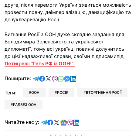
друге, після перемоги України з’явиться можливість
провести повну, деімперіалізацію, денацифікацію та
денуклеаризацію Росії.
Вигнання Росії з ООН дуже складне завдання для
Володимира Зеленського та української
дипломатії, тому всі українці повинні долучитись
до цієї надважливої справи, своїми підписамипід
Петиціею: "Геть РФ із ООН!".
відправити у Telegram
поділитись у Facebook
поділитись у X
відправити у Viber
відправити у Whatsapp
відправити у Messenger
відправити у LinkedIn
Поширити:
Теги:
ООН
РОСІЯ
ВТОРГНЕННЯ РОСІЇ
РАДБЕЗ ООН
Читайте у Telegram
Читайте у Facebook
Читайте у X
Читайте у Google news
Читайте у Viber
Читайте у LinkedIn
Читайте нас у: