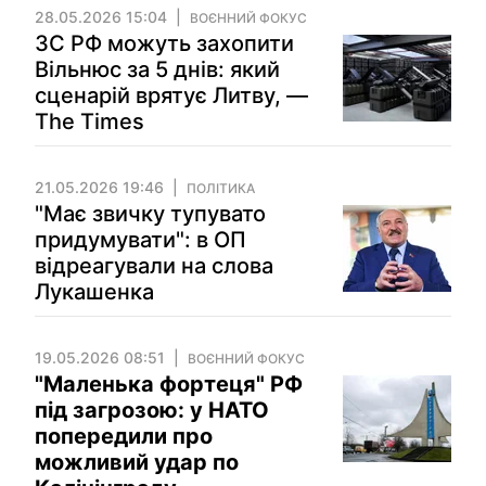
28.05.2026 15:04
ВОЄННИЙ ФОКУС
ЗС РФ можуть захопити
Вільнюс за 5 днів: який
сценарій врятує Литву, —
The Times
21.05.2026 19:46
ПОЛІТИКА
"Має звичку тупувато
придумувати": в ОП
відреагували на слова
Лукашенка
19.05.2026 08:51
ВОЄННИЙ ФОКУС
"Маленька фортеця" РФ
під загрозою: у НАТО
попередили про
можливий удар по