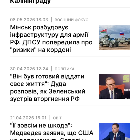
Калінінграду
08.05.2026 18:03
ВОЄННИЙ ФОКУС
Мінськ розбудовує
інфраструктуру для армії
РФ: ДПСУ попередила про
"ризики" на кордоні
30.04.2026 12:24
ПОЛІТИКА
"Він був готовий віддати
своє життя": Дуда
розповів, як Зеленський
зустрів вторгнення РФ
21.04.2026 15:01
СВІТ
"Її зовсім не шкода":
Медведєв заявив, що США