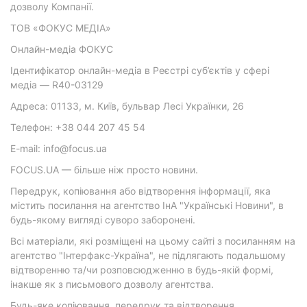
дозволу Компанії.
ТОВ «ФОКУС МЕДІА»
Онлайн-медіа ФОКУС
Ідентифікатор онлайн-медіа в Реєстрі суб’єктів у сфері
медіа — R40-03129
Адреса: 01133, м. Київ, бульвар Лесі Українки, 26
Телефон: +38 044 207 45 54
E-mail: info@focus.ua
FOCUS.UA — більше ніж просто новини.
Передрук, копіювання або відтворення інформації, яка
містить посилання на агентство ІнА "Українські Новини", в
будь-якому вигляді суворо заборонені.
Всі матеріали, які розміщені на цьому сайті з посиланням на
агентство "Інтерфакс-Україна", не підлягають подальшому
відтворенню та/чи розповсюдженню в будь-якій формі,
інакше як з письмового дозволу агентства.
Будь-яке копіювання, передрук та відтворення