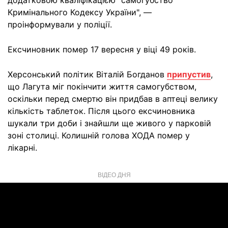
додатковою кваліфікацією "самогубство"
Кримінального Кодексу України", —
проінформували у поліції.
Ексчиновник помер 17 вересня у віці 49 років.
Херсонський політик Віталій Богданов
припустив
,
що Лагута міг покінчити життя самогубством,
оскільки перед смертю він придбав в аптеці велику
кількість таблеток. Після цього ексчиновника
шукали три доби і знайшли ще живого у парковій
зоні столиці. Колишній голова ХОДА помер у
лікарні.
ВІДЕО ДНЯ