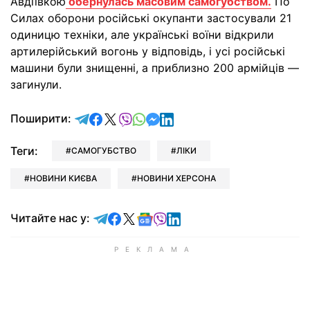
Авдіївкою
обернулась масовим самогубством.
По
Силах оборони російські окупанти застосували 21
одиницю техніки, але українські воїни відкрили
артилерійський вогонь у відповідь, і усі російські
машини були знищенні, а приблизно 200 армійців —
загинули.
відправити у Telegram
поділитись у Facebook
поділитись у X
відправити у Viber
відправити у Whatsapp
відправити у Messenger
відправити у LinkedIn
Поширити:
Теги:
САМОГУБСТВО
ЛІКИ
НОВИНИ КИЄВА
НОВИНИ ХЕРСОНА
Читайте у Telegram
Читайте у Facebook
Читайте у X
Читайте у Google news
Читайте у Viber
Читайте у LinkedIn
Читайте нас у: