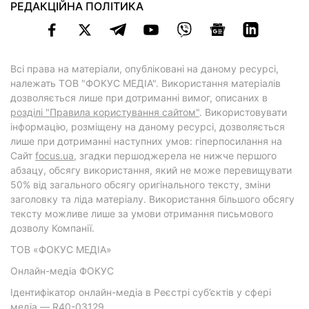
РЕДАКЦІЙНА ПОЛІТИКА
Всі права на матеріали, опубліковані на даному ресурсі,
належать ТОВ "ФОКУС МЕДІА". Використання матеріалів
дозволяється лише при дотриманні вимог, описаних в
розділі "Правила користування сайтом"
. Використовувати
інформацію, розміщену на даному ресурсі, дозволяється
лише при дотриманні наступних умов: гіперпосилання на
Cайт
focus.ua
, згадки першоджерела не нижче першого
абзацу, обсягу використання, який не може перевищувати
50% від загального обсягу оригінального тексту, зміни
заголовку та ліда матеріалу. Використання більшого обсягу
тексту можливе лише за умови отримання письмового
дозволу Компанії.
ТОВ «ФОКУС МЕДІА»
Онлайн-медіа ФОКУС
Ідентифікатор онлайн-медіа в Реєстрі суб’єктів у сфері
медіа — R40-03129