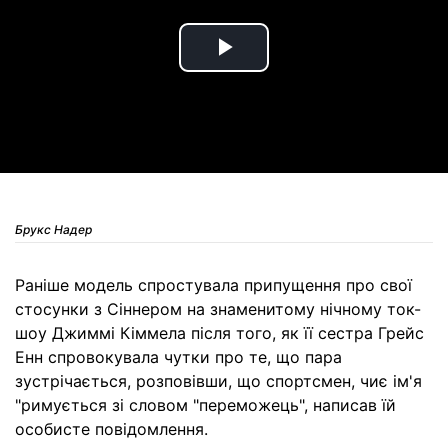
Play
Video
Брукс Надер
Раніше модель спростувала припущення про свої
стосунки з Сіннером на знаменитому нічному ток-
шоу Джиммі Кіммела після того, як її сестра Грейс
Енн спровокувала чутки про те, що пара
зустрічається, розповівши, що спортсмен, чиє ім'я
"римується зі словом "переможець", написав їй
особисте повідомлення.