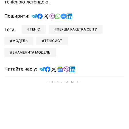
тенісною легендою.
відправити у Telegram
поділитись у Facebook
поділитись у X
відправити у Viber
відправити у Whatsapp
відправити у Messenger
відправити у LinkedIn
Поширити:
Теги:
ТЕНІС
ПЕРША РАКЕТКА СВІТУ
МОДЕЛЬ
ТЕНІСИСТ
ЗНАМЕНИТА МОДЕЛЬ
Читайте у Telegram
Читайте у Facebook
Читайте у X
Читайте у Google news
Читайте у Viber
Читайте у LinkedIn
Читайте нас у: