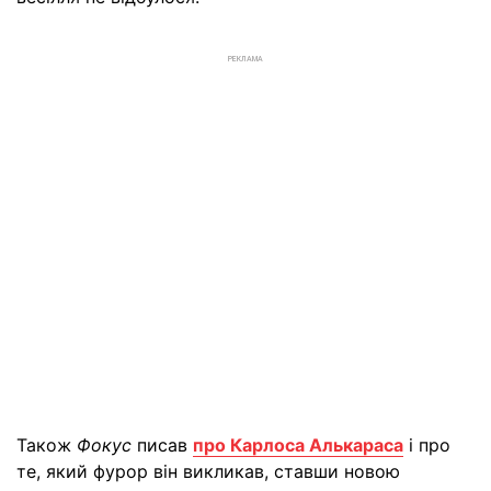
РЕКЛАМА
Також
Фокус
писав
про Карлоса Алькараса
і про
те, який фурор він викликав, ставши новою