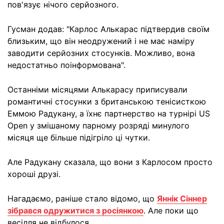
пов'язує нічого серйозного.
Гусман додав: "Карлос Алькарас підтвердив своїм
близьким, що він неодружений і не має наміру
заводити серйозних стосунків. Можливо, вона
недостатньо поінформована".
Останніми місяцями Алькарасу приписували
романтичні стосунки з британською тенісисткою
Еммою Радукану, а їхнє партнерство на турнірі US
Open у змішаному парному розряді минулого
місяця ще більше підігріло ці чутки.
Але Радукану сказала, що вони з Карлосом просто
хороші друзі.
Нагадаємо, раніше стало відомо, що
Яннік Сіннер
зібрався одружитися з росіянкою
. Але поки що
весілля не відбулося.