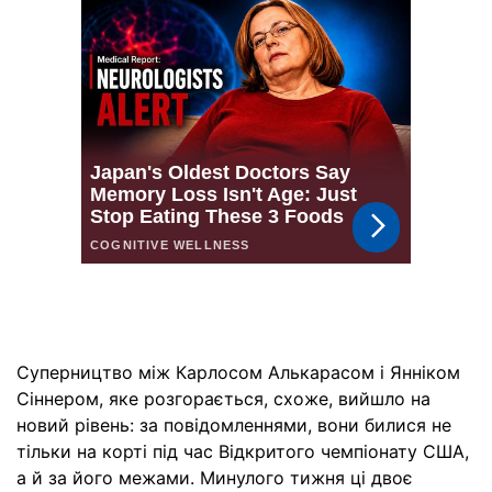
Суперництво між Карлосом Алькарасом і Янніком
Сіннером, яке розгорається, схоже, вийшло на
новий рівень: за повідомленнями, вони билися не
тільки на корті під час Відкритого чемпіонату США,
а й за його межами. Минулого тижня ці двоє