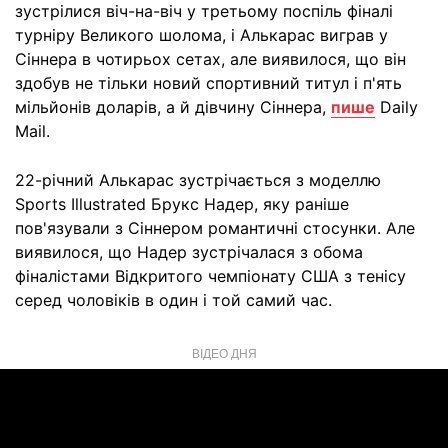
зустрілися віч-на-віч у третьому поспіль фіналі
турніру Великого шолома, і Алькарас виграв у
Сіннера в чотирьох сетах, але виявилося, що він
здобув не тільки новий спортивний титул і п'ять
мільйонів доларів, а й дівчину Сіннера,
пише
Daily
Mail.
22-річний Алькарас зустрічається з моделлю
Sports Illustrated Брукс Надер, яку раніше
пов'язували з Сіннером романтичні стосунки. Але
виявилося, що Надер зустрічалася з обома
фіналістами Відкритого чемпіонату США з тенісу
серед чоловіків в один і той самий час.
ВІДЕО ДНЯ