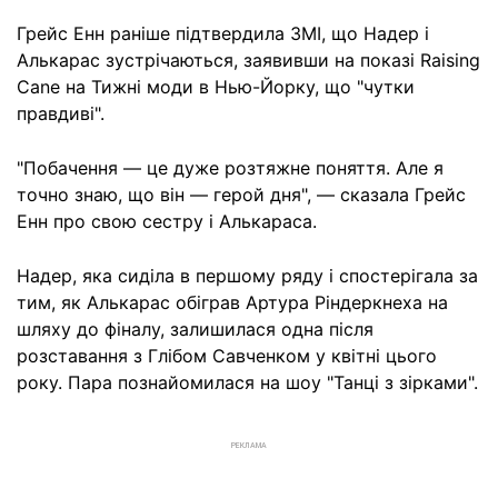
Грейс Енн раніше підтвердила ЗМІ, що Надер і
Алькарас зустрічаються, заявивши на показі Raising
Cane на Тижні моди в Нью-Йорку, що "чутки
правдиві".
"Побачення — це дуже розтяжне поняття. Але я
точно знаю, що він — герой дня", — сказала Грейс
Енн про свою сестру і Алькараса.
Надер, яка сиділа в першому ряду і спостерігала за
тим, як Алькарас обіграв Артура Ріндеркнеха на
шляху до фіналу, залишилася одна після
розставання з Глібом Савченком у квітні цього
року. Пара познайомилася на шоу "Танці з зірками".
РЕКЛАМА