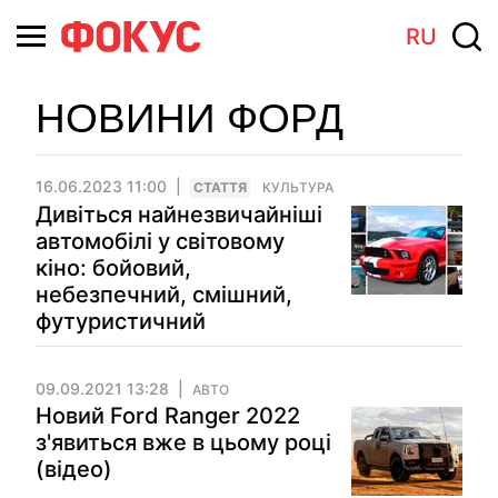
RU
НОВИНИ ФОРД
16.06.2023 11:00
СТАТТЯ
КУЛЬТУРА
Дивіться найнезвичайніші
автомобілі у світовому
кіно: бойовий,
небезпечний, смішний,
футуристичний
09.09.2021 13:28
АВТО
Новий Ford Ranger 2022
з'явиться вже в цьому році
(відео)