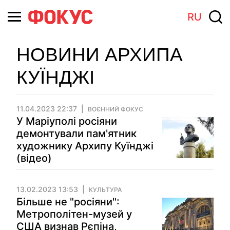
RU
НОВИНИ АРХИПА
КУЇНДЖІ
11.04.2023 22:37
ВОЄННИЙ ФОКУС
У Маріуполі росіяни
демонтували пам'ятник
художнику Архипу Куїнджі
(відео)
13.02.2023 13:53
КУЛЬТУРА
Більше не "росіяни":
Метрополітен-музей у
США визнав Рєпіна,