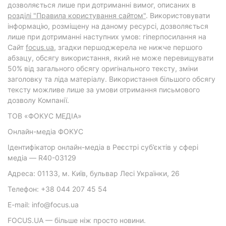
дозволяється лише при дотриманні вимог, описаних в
розділі "Правила користування сайтом"
. Використовувати
інформацію, розміщену на даному ресурсі, дозволяється
лише при дотриманні наступних умов: гіперпосилання на
Cайт
focus.ua
, згадки першоджерела не нижче першого
абзацу, обсягу використання, який не може перевищувати
50% від загального обсягу оригінального тексту, зміни
заголовку та ліда матеріалу. Використання більшого обсягу
тексту можливе лише за умови отримання письмового
дозволу Компанії.
ТОВ «ФОКУС МЕДІА»
Онлайн-медіа ФОКУС
Ідентифікатор онлайн-медіа в Реєстрі суб’єктів у сфері
медіа — R40-03129
Адреса: 01133, м. Київ, бульвар Лесі Українки, 26
Телефон: +38 044 207 45 54
E-mail: info@focus.ua
FOCUS.UA — більше ніж просто новини.