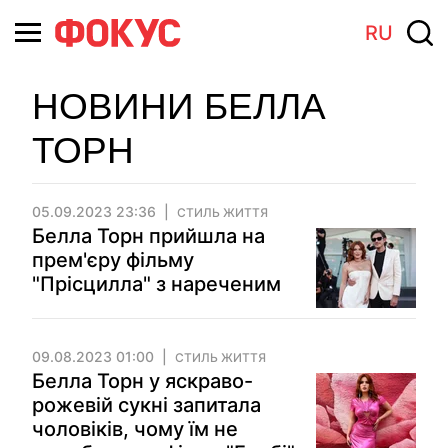
RU
НОВИНИ БЕЛЛА
ТОРН
05.09.2023 23:36
СТИЛЬ ЖИТТЯ
Белла Торн прийшла на
прем'єру фільму
"Прісцилла" з нареченим
09.08.2023 01:00
СТИЛЬ ЖИТТЯ
Белла Торн у яскраво-
рожевій сукні запитала
чоловіків, чому їм не