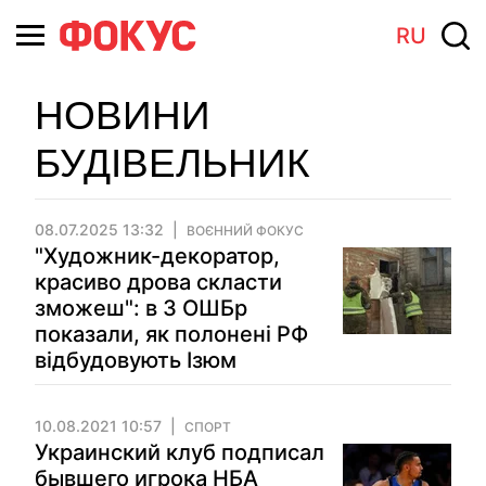
RU
НОВИНИ
БУДІВЕЛЬНИК
08.07.2025 13:32
ВОЄННИЙ ФОКУС
"Художник-декоратор,
красиво дрова скласти
зможеш": в 3 ОШБр
показали, як полонені РФ
відбудовують Ізюм
10.08.2021 10:57
СПОРТ
Украинский клуб подписал
бывшего игрока НБА