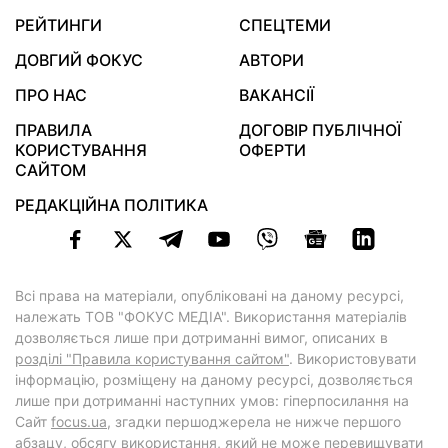
РЕЙТИНГИ
СПЕЦТЕМИ
ДОВГИЙ ФОКУС
АВТОРИ
ПРО НАС
ВАКАНСІЇ
ПРАВИЛА
ДОГОВІР ПУБЛІЧНОЇ
КОРИСТУВАННЯ
ОФЕРТИ
САЙТОМ
РЕДАКЦІЙНА ПОЛІТИКА
Всі права на матеріали, опубліковані на даному ресурсі,
належать ТОВ "ФОКУС МЕДІА". Використання матеріалів
дозволяється лише при дотриманні вимог, описаних в
розділі "Правила користування сайтом"
. Використовувати
інформацію, розміщену на даному ресурсі, дозволяється
лише при дотриманні наступних умов: гіперпосилання на
Cайт
focus.ua
, згадки першоджерела не нижче першого
абзацу, обсягу використання, який не може перевищувати