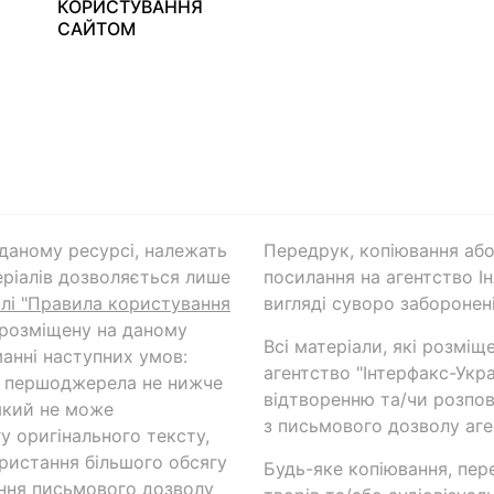
КОРИСТУВАННЯ
САЙТОМ
а даному ресурсі, належать
Передрук, копіювання або
ріалів дозволяється лише
посилання на агентство Ін
ілі "Правила користування
вигляді суворо заборонені
 розміщену на даному
Всі матеріали, які розміщ
анні наступних умов:
агентство "Інтерфакс-Укр
и першоджерела не нижче
відтворенню та/чи розпов
який не може
з письмового дозволу аге
у оригінального тексту,
ористання більшого обсягу
Будь-яке копіювання, пер
ння письмового дозволу