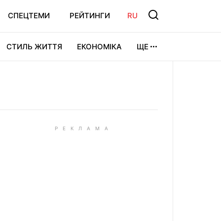
СПЕЦТЕМИ
РЕЙТИНГИ
RU
СТИЛЬ ЖИТТЯ
ЕКОНОМІКА
ЩЕ
ЛЬТУРА
ВІДЕОІГРИ
СПОРТ