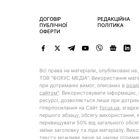
ДОГОВІР
РЕДАКЦІЙНА
ПУБЛІЧНОЇ
ПОЛІТИКА
ОФЕРТИ
Всі права на матеріали, опубліковані н
ТОВ "ФОКУС МЕДІА". Використання мате
при дотриманні вимог, описаних в
розд
сайтом"
. Використовувати інформацію,
ресурсі, дозволяється лише при дотрим
гіперпосилання на Cайт
focus.ua
, згадк
першого абзацу, обсягу використання, 
перевищувати 50% від загального обсяг
зміни заголовку та ліда матеріалу. Вик
тексту можливе лише за умови отрима