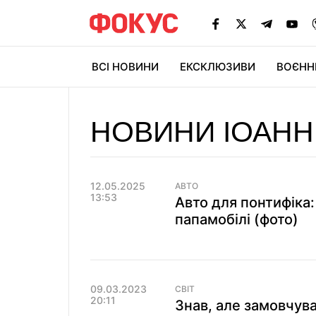
ВСІ НОВИНИ
ЕКСКЛЮЗИВИ
ВОЄНН
НОВИНИ ІОАНН 
12.05.2025
АВТО
13:53
Авто для понтифіка:
папамобілі (фото)
09.03.2023
СВІТ
20:11
Знав, але замовчув