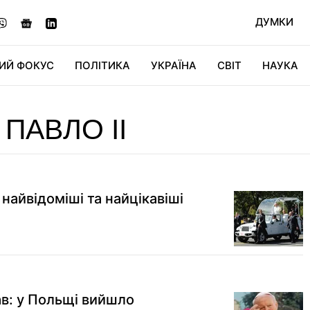
ДУМКИ
ИЙ ФОКУС
ПОЛІТИКА
УКРАЇНА
СВІТ
НАУКА
ДІДЖИТАЛ
АВТО
СВІТФАН
КУ
ПАВЛО II
 найвідоміші та найцікавіші
ав: у Польщі вийшло