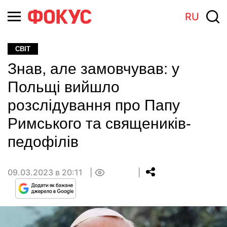
RU
СВІТ
Знав, але замовчував: у
Польщі вийшло
розслідування про Папу
Римського та священиків-
педофілів
09.03.2023 в 20:11
0