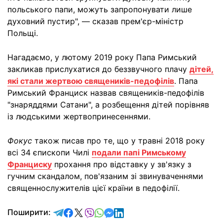
польського папи, можуть запропонувати лише
духовний пустир", — сказав прем'єр-міністр
Польщі.
Нагадаємо, у лютому 2019 року Папа Римський
закликав прислухатися до беззвучного плачу
дітей,
які стали жертвою священиків-педофілів
. Папа
Римський Франциск назвав священиків-педофілів
"знаряддями Сатани", а розбещення дітей порівняв
із людськими жертвопринесеннями.
Фокус
також писав про те, що у травні 2018 року
всі 34 єпископи Чилі
подали папі Римському
Франциску
прохання про відставку у зв'язку з
гучним скандалом, пов'язаним зі звинуваченнями
священнослужителів цієї країни в педофілії.
відправити у Telegram
поділитись у Facebook
поділитись у X
відправити у Viber
відправити у Whatsapp
відправити у Messenger
відправити у LinkedIn
Поширити: