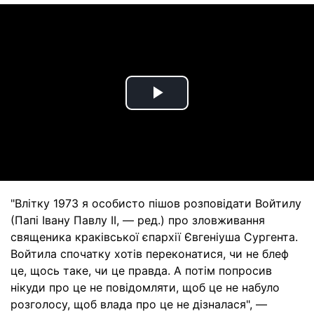
Play
Video
"Влітку 1973 я особисто пішов розповідати Войтилу
(Папі Івану Павлу II, — ред.) про зловживання
священика краківської єпархії Євгеніуша Сургента.
Войтила спочатку хотів переконатися, чи не блеф
це, щось таке, чи це правда. А потім попросив
нікуди про це не повідомляти, щоб це не набуло
розголосу, щоб влада про це не дізналася", —