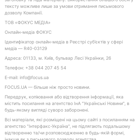
тексту можливе лише за умови отримання письмового
дозволу Компанії.
ТОВ «ФОКУС МЕДІА»
Онлайн-медіа ФОКУС
Ідентифікатор онлайн-медіа в Реєстрі суб’єктів у сфері
медіа — R40-03129
Адреса: 01133, м. Київ, бульвар Лесі Українки, 26
Телефон: +38 044 207 45 54
E-mail: info@focus.ua
FOCUS.UA — більше ніж просто новини.
Передрук, копіювання або відтворення інформації, яка
містить посилання на агентство ІнА "Українські Новини", в
будь-якому вигляді суворо заборонені.
Всі матеріали, які розміщені на цьому сайті з посиланням на
агентство "Інтерфакс-Україна", не підлягають подальшому
відтворенню та/чи розповсюдженню в будь-якій формі,
інакше як з письмового дозволу агентства.