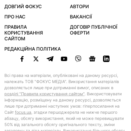
ДОВГИЙ ФОКУС
АВТОРИ
ПРО НАС
ВАКАНСІЇ
ПРАВИЛА
ДОГОВІР ПУБЛІЧНОЇ
КОРИСТУВАННЯ
ОФЕРТИ
САЙТОМ
РЕДАКЦІЙНА ПОЛІТИКА
Всі права на матеріали, опубліковані на даному ресурсі,
належать ТОВ "ФОКУС МЕДІА". Використання матеріалів
дозволяється лише при дотриманні вимог, описаних в
розділі "Правила користування сайтом"
. Використовувати
інформацію, розміщену на даному ресурсі, дозволяється
лише при дотриманні наступних умов: гіперпосилання на
Cайт
focus.ua
, згадки першоджерела не нижче першого
абзацу, обсягу використання, який не може перевищувати
50% від загального обсягу оригінального тексту, зміни
заголовку та ліда матеріалу. Використання більшого обсягу