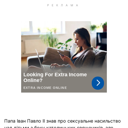
Папа Іван Павло II знав про сексуальне насильство
над дітьми з боку католицьких священиків, але