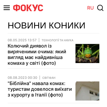
RU
НОВИНИ КОНИКИ
08.05.2025 13:57
ТЕХНОЛОГІЇ ТА НАУКА
Колючий диявол із
виряченими очима: який
вигляд має найдивніша
комаха у світі (фото)
08.08.2023 00:30
СВІТФАН
"Біблійна" навала комах:
туристам довелося виїхати
з курорту в Італії (фото)