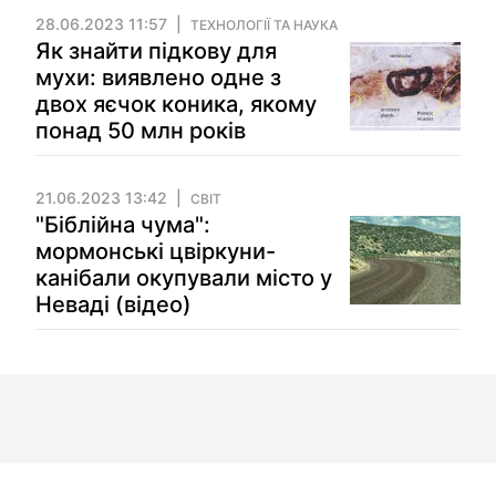
28.06.2023 11:57
ТЕХНОЛОГІЇ ТА НАУКА
Як знайти підкову для
мухи: виявлено одне з
двох яєчок коника, якому
понад 50 млн років
21.06.2023 13:42
СВІТ
"Біблійна чума":
мормонські цвіркуни-
канібали окупували місто у
Неваді (відео)