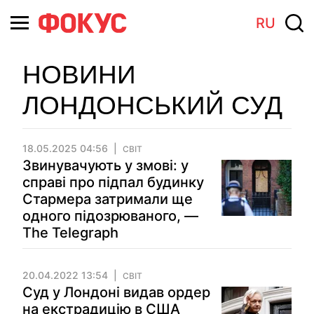
RU
НОВИНИ
ЛОНДОНСЬКИЙ СУД
18.05.2025 04:56
СВІТ
Звинувачують у змові: у
справі про підпал будинку
Стармера затримали ще
одного підозрюваного, —
The Telegraph
20.04.2022 13:54
СВІТ
Суд у Лондоні видав ордер
на екстрадицію в США