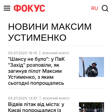
RU
НОВИНИ МАКСИМ
УСТИМЕНКО
03.07.2025 18:15
ВОЄННИЙ ФОКУС
"Шансу не було": у ПвК
"Захід" розповіли, як
загинув пілот Максим
Устименко, з яким
сьогодні попрощались
03.07.2025 13:47
ВОЄННИЙ ФОКУС
Відвів літак від міста: у
Києві попрощалися із