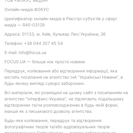
ТОВ «ФОКУС МЕДІА»
Онлайн-медіа ФОКУС
Ідентифікатор онлайн-медіа в Реєстрі суб’єктів у сфері
медіа — R40-03129
Адреса: 01133, м. Київ, бульвар Лесі Українки, 26
Телефон: +38 044 207 45 54
E-mail: info@focus.ua
FOCUS.UA — більше ніж просто новини.
Передрук, копіювання або відтворення інформації, яка
містить посилання на агентство ІнА "Українські Новини", в
будь-якому вигляді суворо заборонені.
Всі матеріали, які розміщені на цьому сайті з посиланням на
агентство "Інтерфакс-Україна", не підлягають подальшому
відтворенню та/чи розповсюдженню в будь-якій формі,
інакше як з письмового дозволу агентства.
Будь-яке копіювання, передрук та відтворення
фотографічних творів та/або аудіовізуальних творів
правовласника Getty Images — суворо забороняється.